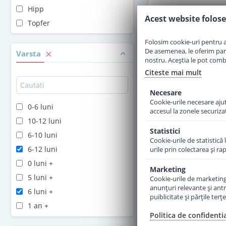
Hipp
Adauga 
Acest website folose
Topfer
Folosim cookie-uri pentru a 
De asemenea, le oferim parten
Varsta
nostru. Aceștia le pot combin
Citeste mai mult
Necesare
Cookie-urile necesare ajută
0-6 luni
accesul la zonele securiza
10-12 luni
Statistici
6-10 luni
Cookie-urile de statistică 
6-12 luni
urile prin colectarea şi r
0 luni +
Marketing
5 luni +
Cookie-urile de marketing s
anunţuri relevante şi antr
Cereale Topfer BIO 
6 luni +
puiblicitate şi părţile ter
grau cu mere si ban
1 an +
luni 175 g
Politica de confidenti
2 ani +