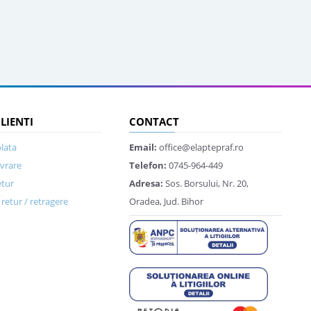
CLIENTI
CONTACT
lata
Email:
office@elaptepraf.ro
ivrare
Telefon:
0745-964-449
etur
Adresa:
Sos. Borsului, Nr. 20,
retur / retragere
Oradea, Jud. Bihor