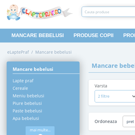
MANCARE BEBELUSI
PRODUSE COPII
PRO
eLaptePraf
/
Mancare bebelusi
Mancare bebel
Mancare bebelusi
Lapte praf
Varsta
Cereale
Meniu bebelusi
2 filtre
Piure bebelusi
Paste bebelusi
Apa bebelusi
Ordoneaza
pret
mai multe...