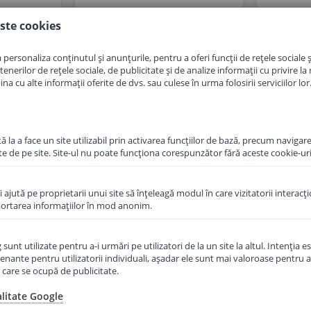
in cos
Adauga in cos
ste cookies
personaliza conținutul și anunțurile, pentru a oferi funcții de rețele sociale și
erilor de rețele sociale, de publicitate și de analize informații cu privire la m
a cu alte informații oferite de dvs. sau culese în urma folosirii serviciilor lor
 la a face un site utilizabil prin activarea funcţiilor de bază, precum navigare
te de pe site. Site-ul nu poate funcţiona corespunzător fără aceste cookie-uri
îi ajută pe proprietarii unui site să înţeleagă modul în care vizitatorii interacţ
aportarea informaţiilor în mod anonim.
unt utilizate pentru a-i urmări pe utilizatori de la un site la altul. Intenţia es
enante pentru utilizatorii individuali, aşadar ele sunt mai valoroase pentru a
cu gris de
Lapte praf Hipp HA 2
ţe care se ocupă de publicitate.
ane de la 6
Combiotic hipoalergenic de la
6 luni 350 g
alitate Google