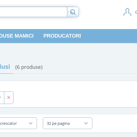
DUSE MAMICI
PRODUCATORI
usi
(6 produse)
 crescator
32 pe pagina