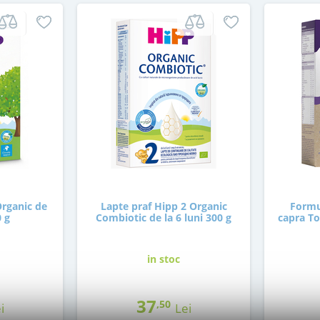
Organic de
Lapte praf Hipp 2 Organic
Formu
0 g
Combiotic de la 6 luni 300 g
capra To
in stoc
37
,50
i
Lei