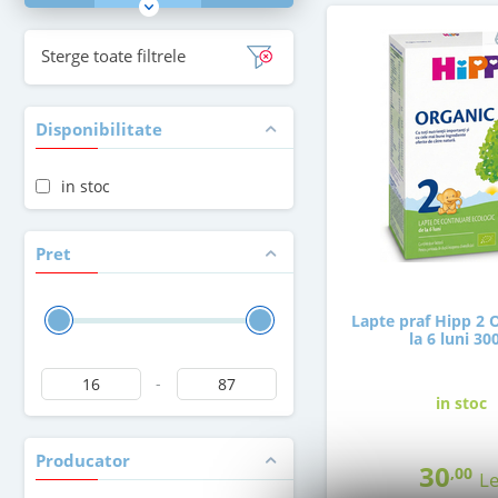
Sterge toate filtrele
Disponibilitate
in stoc
Pret
Lapte praf Hipp 2 
la 6 luni 30
-
in stoc
Producator
30
,00
Le