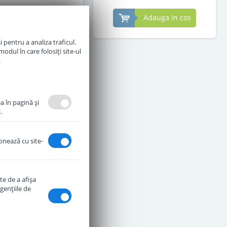
Adauga in cos
Adauga in cos
 pentru a analiza traficul.
odul în care folosiți site-ul
.
a în pagină şi
.
ionează cu site-
te de a afişa
genţiile de