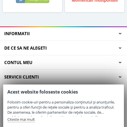
Momentan Indisponibil
INFORMATII
DE CE SA NE ALEGETI
CONTUL MEU
SERVICII CLIENTI
CONTACT
Acest website foloseste cookies
Folosim cookie-uri pentru a personaliza conținutul și anunțurile,
pentru a oferi funcții de rețele sociale și pentru a analiza traficul.
Email:
office@elaptepraf.ro
De asemenea, le oferim partenerilor de rețele sociale, de
Telefon:
0745-964-449
publicitate și de analize informații cu privire la modul în care
Citeste mai mult
folosiți site-ul nostru. Aceștia le pot combina cu alte informații
Adresa:
Sos. Borsului, Nr. 20, Oradea, Jud. Bihor