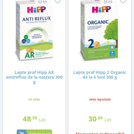
Lapte praf Hipp AR
Lapte praf Hipp 2 Organic
antireflux de la nastere 300
de la 6 luni 300 g
g
in stoc
stoc epuizat
48
30
,50
,00
Lei
Lei
Adauga in cos