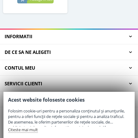
INFORMATII
DE CE SA NE ALEGETI
CONTUL MEU
SERVICII CLIENTI
CONTACT
Acest website foloseste cookies
Folosim cookie-uri pentru a personaliza conținutul și anunțurile,
pentru a oferi funcții de rețele sociale și pentru a analiza traficul.
Email:
office@elaptepraf.ro
De asemenea, le oferim partenerilor de rețele sociale, de
Telefon:
0745-964-449
publicitate și de analize informații cu privire la modul în care
Citeste mai mult
folosiți site-ul nostru. Aceștia le pot combina cu alte informații
Adresa:
Sos. Borsului, Nr. 20, Oradea, Jud. Bihor