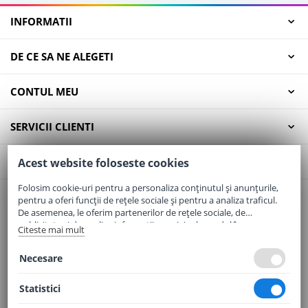
INFORMATII
DE CE SA NE ALEGETI
CONTUL MEU
SERVICII CLIENTI
CONTACT
Acest website foloseste cookies
Folosim cookie-uri pentru a personaliza conținutul și anunțurile,
pentru a oferi funcții de rețele sociale și pentru a analiza traficul.
Email:
office@elaptepraf.ro
De asemenea, le oferim partenerilor de rețele sociale, de
Telefon:
0745-964-449
publicitate și de analize informații cu privire la modul în care
Citeste mai mult
folosiți site-ul nostru. Aceștia le pot combina cu alte informații
Adresa:
Sos. Borsului, Nr. 20, Oradea, Jud. Bihor
oferite de dvs. sau culese în urma folosirii serviciilor lor.
Necesare
Statistici