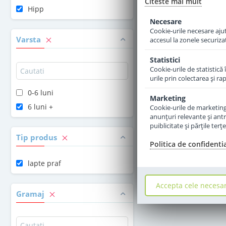
Citeste mai mult
Hipp
Momentan Indis
Necesare
Cookie-urile necesare ajută
Varsta
accesul la zonele securiza
Statistici
Cookie-urile de statistică 
urile prin colectarea şi r
0-6 luni
Marketing
6 luni +
Cookie-urile de marketing s
anunţuri relevante şi antr
puiblicitate şi părţile ter
Tip produs
Politica de confidenti
lapte praf
Accepta cele necesa
Gramaj