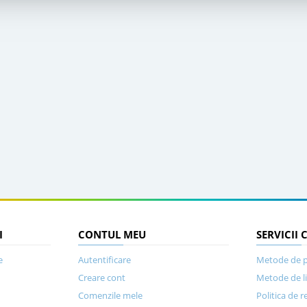
I
CONTUL MEU
SERVICII 
e
Autentificare
Metode de p
Creare cont
Metode de l
Comenzile mele
Politica de r