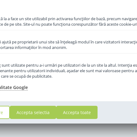
ponibil
 la a face un site utilizabil prin activarea funcţiilor de bază, precum navigare
te de pe site. Site-ul nu poate funcţiona corespunzător fără aceste cookie-uri
îi ajută pe proprietarii unui site să înţeleagă modul în care vizitatorii interacţ
aportarea informaţiilor în mod anonim.
unt utilizate pentru a-i urmări pe utilizatori de la un site la altul. Intenţia es
enante pentru utilizatorii individuali, aşadar ele sunt mai valoroase pentru a
ţe care se ocupă de publicitate.
alitate Google
re
Accepta selectia
Accepta toate