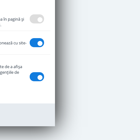
a în pagină şi
.
ionează cu site-
te de a afişa
genţiile de