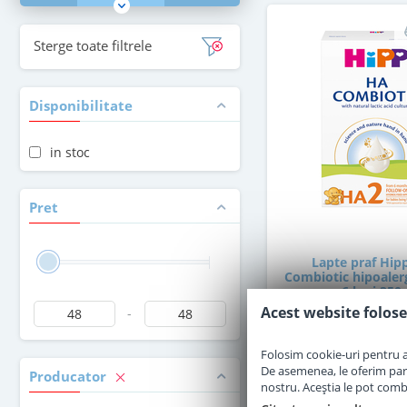
Sterge toate filtrele
Disponibilitate
in stoc
Pret
Lapte praf Hip
Combiotic hipoalerg
6 luni 350 
Acest website folose
-
stoc epuiz
Folosim cookie-uri pentru a 
De asemenea, le oferim parten
Producator
47
,50
nostru. Aceștia le pot combin
Le