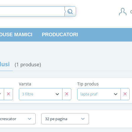
DUSE MAMICI
PRODUCATORI
usi
(1 produse)
Varsta
Tip produs
3 filtre
lapte praf
 crescator
32 pe pagina