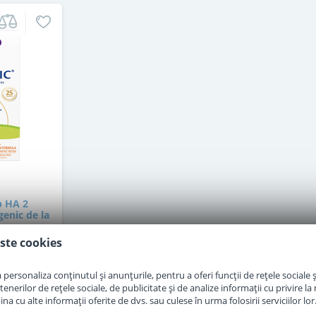
p HA 2
enic de la
g
ste cookies
at
personaliza conținutul și anunțurile, pentru a oferi funcții de rețele sociale și
erilor de rețele sociale, de publicitate și de analize informații cu privire la m
a cu alte informații oferite de dvs. sau culese în urma folosirii serviciilor lor
i