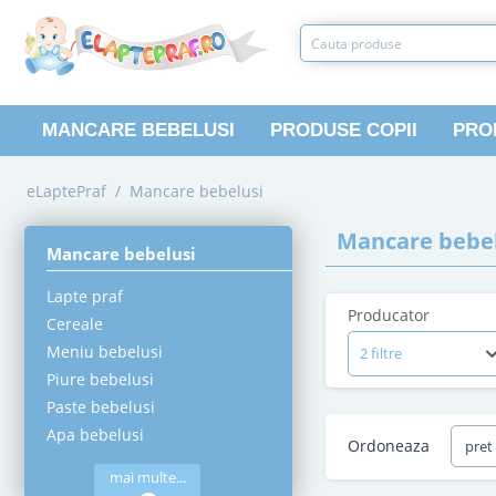
MANCARE BEBELUSI
PRODUSE COPII
PRO
eLaptePraf
/
Mancare bebelusi
Mancare bebel
Mancare bebelusi
Lapte praf
Producator
Cereale
Meniu bebelusi
2 filtre
Piure bebelusi
Paste bebelusi
Apa bebelusi
Ordoneaza
pret
mai multe...