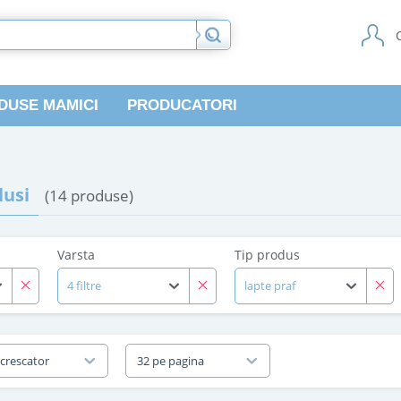
DUSE MAMICI
PRODUCATORI
usi
(14 produse)
Varsta
Tip produs
4 filtre
lapte praf
 crescator
32 pe pagina