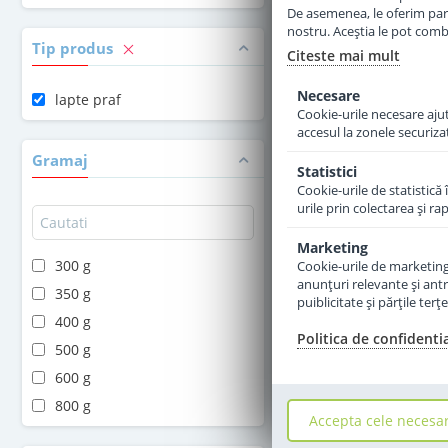
in stoc
De asemenea, le oferim parten
nostru. Aceștia le pot combin
Tip produs
Citeste mai mult
47
,50
Le
Necesare
lapte praf
Cookie-urile necesare ajută
Adauga 
accesul la zonele securiza
Gramaj
Statistici
Cookie-urile de statistică 
urile prin colectarea şi r
Marketing
300 g
Cookie-urile de marketing s
anunţuri relevante şi antr
350 g
puiblicitate şi părţile ter
400 g
Politica de confidenti
500 g
600 g
800 g
Accepta cele necesa
2 