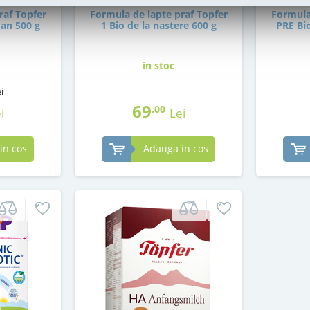
raf Topfer
Formula de lapte praf Topfer
Formula
 an 500 g
1 Bio de la nastere 600 g
PRE Bio
in stoc
i
69
,00
i
Lei
in cos
Adauga in cos