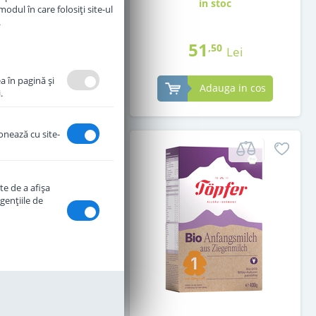
in stoc
in stoc
odul în care folosiți site-ul
.
51
51
,00
,50
Lei
Lei
a în pagină şi
Adauga in cos
Adauga in cos
.
ionează cu site-
te de a afişa
genţiile de