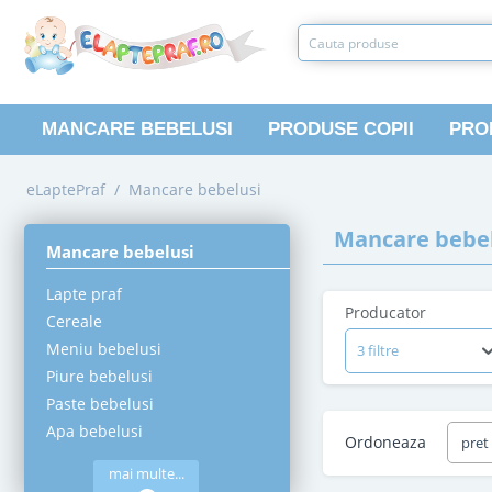
MANCARE BEBELUSI
PRODUSE COPII
PRO
eLaptePraf
/
Mancare bebelusi
Mancare bebel
Mancare bebelusi
Lapte praf
Producator
Cereale
Meniu bebelusi
3 filtre
Piure bebelusi
Paste bebelusi
Apa bebelusi
Ordoneaza
pret
mai multe...