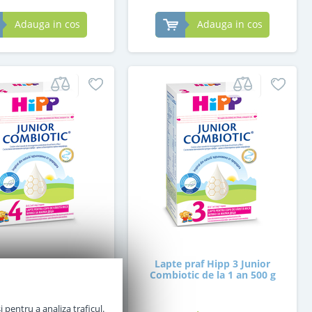
Adauga in cos
Adauga in cos
 praf Hipp 4 Junior
Lapte praf Hipp 3 Junior
ic de la 2 ani 500 g
Combiotic de la 1 an 500 g
 pentru a analiza traficul.