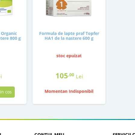
 Organic
Formula de lapte praf Topfer
tere 800 g
HA1 de la nastere 600 g
stoc epuizat
105
,00
i
Lei
Momentan Indisponibil
in cos
I
CONTUL MEU
SERVICII 