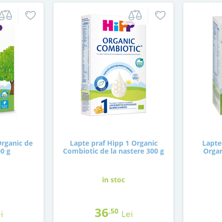
Organic de
Lapte praf Hipp 1 Organic
Lapte
00 g
Combiotic de la nastere 300 g
Organ
in stoc
36
,50
i
Lei