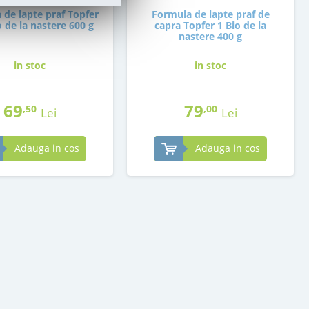
 de lapte praf Topfer
Formula de lapte praf de
 de la nastere 600 g
capra Topfer 1 Bio de la
nastere 400 g
in stoc
in stoc
69
79
,50
,00
Lei
Lei
Adauga in cos
Adauga in cos