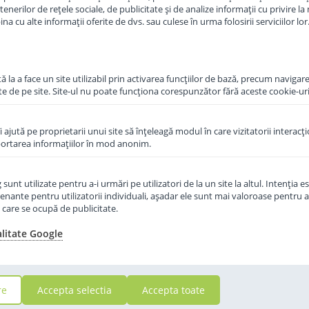
in stoc
erilor de rețele sociale, de publicitate și de analize informații cu privire la m
a cu alte informații oferite de dvs. sau culese în urma folosirii serviciilor lor
48
,50
i
Lei
 la a face un site utilizabil prin activarea funcţiilor de bază, precum navigare
in cos
Adauga in cos
te de pe site. Site-ul nu poate funcţiona corespunzător fără aceste cookie-uri
îi ajută pe proprietarii unui site să înţeleagă modul în care vizitatorii interacţ
aportarea informaţiilor în mod anonim.
unt utilizate pentru a-i urmări pe utilizatori de la un site la altul. Intenţia es
enante pentru utilizatorii individuali, aşadar ele sunt mai valoroase pentru a
ţe care se ocupă de publicitate.
alitate Google
re
Accepta selectia
Accepta toate
recenzii