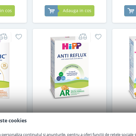
in cos
Adauga in cos
p HA 1
Lapte praf Hipp AR antireflux
Lapte
enic de la
de la nastere 300 g
Combiot
ste cookies
 g
personaliza conținutul și anunțurile, pentru a oferi funcții de rețele sociale și