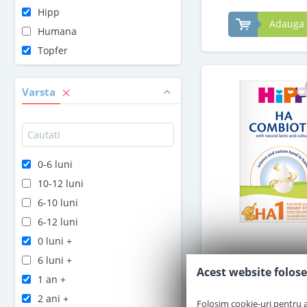
Hipp
Adauga 
Humana
Topfer
Varsta
0-6 luni
10-12 luni
6-10 luni
6-12 luni
0 luni +
Lapte praf Hip
6 luni +
Combiotic hipoalerg
Acest website folose
1 an +
nastere 350
2 ani +
Folosim cookie-uri pentru a 