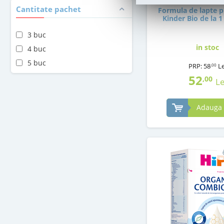
Cantitate pachet
Formula de lapte p
Kinder Bio de la 1
3 buc
in stoc
4 buc
5 buc
PRP:
58
Le
,00
52
,00
Le
Adauga 