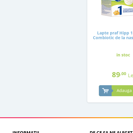
Lapte praf Hipp 1
Combiotic de la nas
in stoc
89
,00
Le
Adauga 
INFORMATII
DE CE SA NE ALEGET