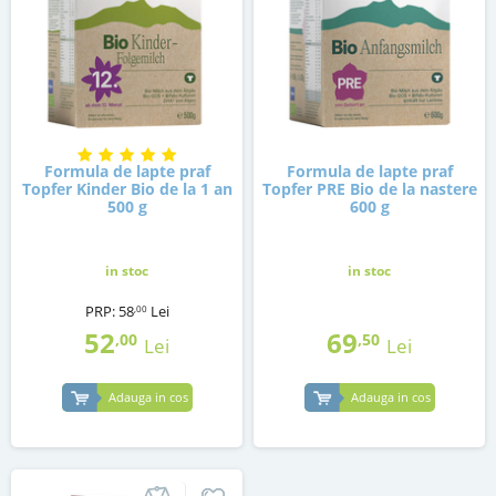
Formula de lapte praf
Formula de lapte praf
Topfer Kinder Bio de la 1 an
Topfer PRE Bio de la nastere
500 g
600 g
in stoc
in stoc
PRP:
58
Lei
,00
52
69
,00
,50
Lei
Lei
Adauga in cos
Adauga in cos