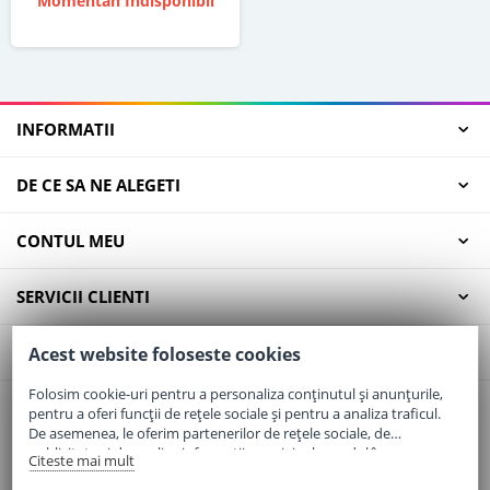
Momentan Indisponibil
INFORMATII
DE CE SA NE ALEGETI
CONTUL MEU
SERVICII CLIENTI
CONTACT
Acest website foloseste cookies
Folosim cookie-uri pentru a personaliza conținutul și anunțurile,
pentru a oferi funcții de rețele sociale și pentru a analiza traficul.
Email:
office@elaptepraf.ro
De asemenea, le oferim partenerilor de rețele sociale, de
Telefon:
0745-964-449
publicitate și de analize informații cu privire la modul în care
Citeste mai mult
folosiți site-ul nostru. Aceștia le pot combina cu alte informații
Adresa:
Sos. Borsului, Nr. 20, Oradea, Jud. Bihor