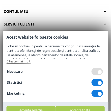
CONTUL MEU
SERVICII CLIENTI
CONTACT
Acest website foloseste cookies
Folosim cookie-uri pentru a personaliza conținutul și anunțurile,
pentru a oferi funcții de rețele sociale și pentru a analiza traficul.
Email:
office@elaptepraf.ro
De asemenea, le oferim partenerilor de rețele sociale, de
Telefon:
0745-964-449
publicitate și de analize informații cu privire la modul în care
Citeste mai mult
folosiți site-ul nostru. Aceștia le pot combina cu alte informații
Adresa:
Sos. Borsului, Nr. 20, Oradea, Jud. Bihor
oferite de dvs. sau culese în urma folosirii serviciilor lor.
Necesare
Statistici
Marketing
Accepta selectia
Accepta toate