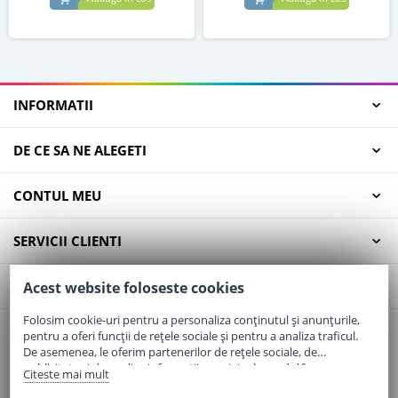
INFORMATII
DE CE SA NE ALEGETI
CONTUL MEU
SERVICII CLIENTI
CONTACT
Acest website foloseste cookies
Folosim cookie-uri pentru a personaliza conținutul și anunțurile,
pentru a oferi funcții de rețele sociale și pentru a analiza traficul.
Email:
office@elaptepraf.ro
De asemenea, le oferim partenerilor de rețele sociale, de
Telefon:
0745-964-449
publicitate și de analize informații cu privire la modul în care
Citeste mai mult
folosiți site-ul nostru. Aceștia le pot combina cu alte informații
Adresa:
Sos. Borsului, Nr. 20, Oradea, Jud. Bihor