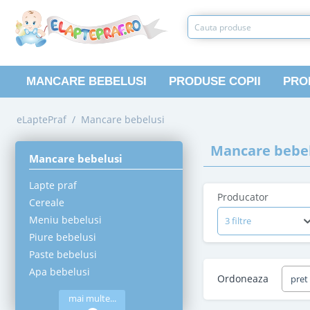
MANCARE BEBELUSI
PRODUSE COPII
PRO
eLaptePraf
/
Mancare bebelusi
Mancare bebel
Mancare bebelusi
Lapte praf
Producator
Cereale
Meniu bebelusi
3 filtre
Piure bebelusi
Paste bebelusi
Apa bebelusi
Ordoneaza
pret
mai multe...