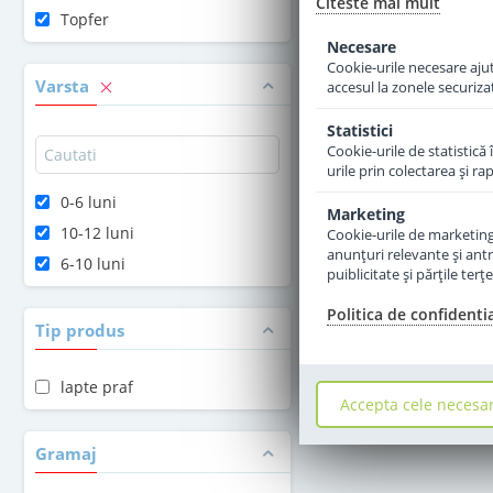
Citeste mai mult
Topfer
Adauga 
Necesare
Cookie-urile necesare ajută
Varsta
accesul la zonele securiza
Statistici
Cookie-urile de statistică 
urile prin colectarea şi r
0-6 luni
Marketing
10-12 luni
Cookie-urile de marketing s
anunţuri relevante şi antr
6-10 luni
puiblicitate şi părţile ter
Politica de confidenti
Tip produs
lapte praf
Accepta cele necesa
Gramaj