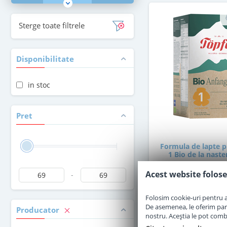
Sterge toate filtrele
Disponibilitate
in stoc
Pret
Formula de lapte p
1 Bio de la naste
Acest website folose
-
in stoc
Folosim cookie-uri pentru a 
De asemenea, le oferim parten
Producator
69
,00
nostru. Aceștia le pot combin
Le