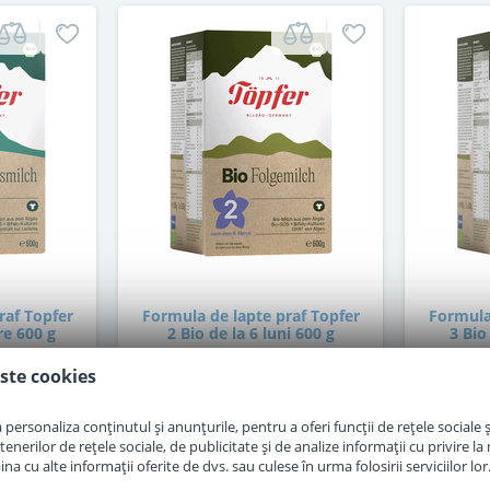
raf Topfer
Formula de lapte praf Topfer
Formula
re 600 g
2 Bio de la 6 luni 600 g
3 Bio
ste cookies
in stoc
personaliza conținutul și anunțurile, pentru a oferi funcții de rețele sociale și
erilor de rețele sociale, de publicitate și de analize informații cu privire la m
69
,00
a cu alte informații oferite de dvs. sau culese în urma folosirii serviciilor lor
i
Lei