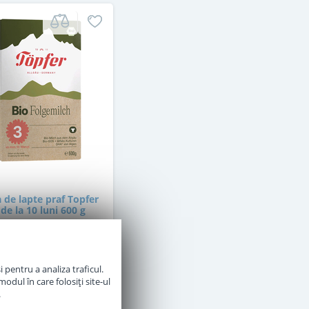
 de lapte praf Topfer
 de la 10 luni 600 g
in stoc
 pentru a analiza traficul.
odul în care folosiți site-ul
69
,00
.
Lei