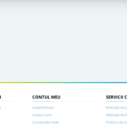
I
CONTUL MEU
SERVICII 
e
Autentificare
Metode de p
Creare cont
Metode de l
Comenzile mele
Politica de r