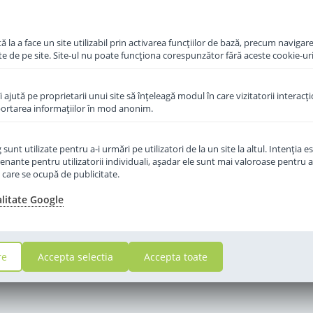
in cos
Adauga in cos
 la a face un site utilizabil prin activarea funcţiilor de bază, precum navigare
te de pe site. Site-ul nu poate funcţiona corespunzător fără aceste cookie-uri
îi ajută pe proprietarii unui site să înţeleagă modul în care vizitatorii interacţ
aportarea informaţiilor în mod anonim.
unt utilizate pentru a-i urmări pe utilizatori de la un site la altul. Intenţia es
enante pentru utilizatorii individuali, aşadar ele sunt mai valoroase pentru a
ţe care se ocupă de publicitate.
alitate Google
re
Accepta selectia
Accepta toate