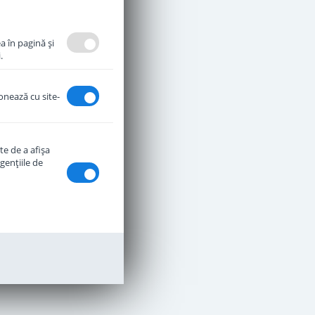
Adauga in cos
a în pagină şi
.
ionează cu site-
te de a afişa
genţiile de