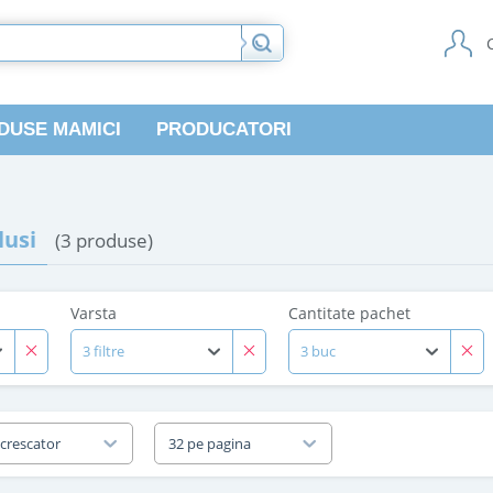
DUSE MAMICI
PRODUCATORI
usi
(3 produse)
Varsta
Cantitate pachet
3 filtre
3 buc
 crescator
32 pe pagina