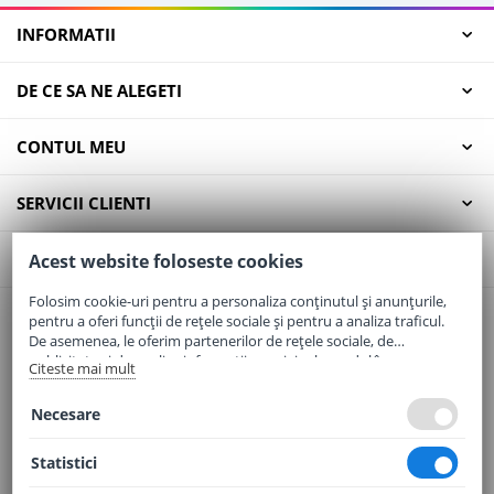
INFORMATII
DE CE SA NE ALEGETI
CONTUL MEU
SERVICII CLIENTI
CONTACT
Acest website foloseste cookies
Folosim cookie-uri pentru a personaliza conținutul și anunțurile,
pentru a oferi funcții de rețele sociale și pentru a analiza traficul.
Email:
office@elaptepraf.ro
De asemenea, le oferim partenerilor de rețele sociale, de
Telefon:
0745-964-449
publicitate și de analize informații cu privire la modul în care
Citeste mai mult
folosiți site-ul nostru. Aceștia le pot combina cu alte informații
Adresa:
Sos. Borsului, Nr. 20, Oradea, Jud. Bihor
oferite de dvs. sau culese în urma folosirii serviciilor lor.
Necesare
Statistici