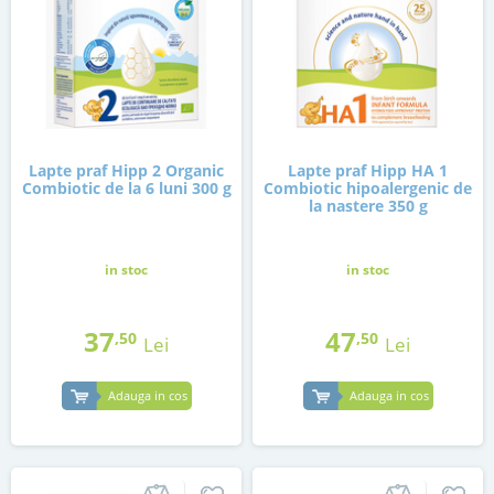
Lapte praf Hipp 2 Organic
Lapte praf Hipp HA 1
Combiotic de la 6 luni 300 g
Combiotic hipoalergenic de
la nastere 350 g
in stoc
in stoc
37
47
,50
,50
Lei
Lei
Adauga in cos
Adauga in cos