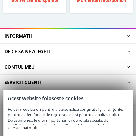
Momentan Indisponibil
Momentan Indisponibil
INFORMATII
DE CE SA NE ALEGETI
CONTUL MEU
SERVICII CLIENTI
CONTACT
Acest website foloseste cookies
Folosim cookie-uri pentru a personaliza conținutul și anunțurile,
pentru a oferi funcții de rețele sociale și pentru a analiza traficul.
Email:
office@elaptepraf.ro
De asemenea, le oferim partenerilor de rețele sociale, de
Telefon:
0745-964-449
publicitate și de analize informații cu privire la modul în care
Citeste mai mult
folosiți site-ul nostru. Aceștia le pot combina cu alte informații
Adresa:
Sos. Borsului, Nr. 20, Oradea, Jud. Bihor