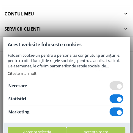
CONTUL MEU
SERVICII CLIENTI
CONTACT
Acest website foloseste cookies
Folosim cookie-uri pentru a personaliza conținutul și anunțurile,
pentru a oferi funcții de rețele sociale și pentru a analiza traficul.
Email:
office@elaptepraf.ro
De asemenea, le oferim partenerilor de rețele sociale, de
Telefon:
0745-964-449
publicitate și de analize informații cu privire la modul în care
Citeste mai mult
folosiți site-ul nostru. Aceștia le pot combina cu alte informații
Adresa:
Sos. Borsului, Nr. 20, Oradea, Jud. Bihor
oferite de dvs. sau culese în urma folosirii serviciilor lor.
Necesare
Statistici
Marketing
Accepta selectia
Accepta toate