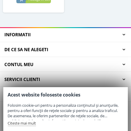
INFORMATII
DE CE SA NE ALEGETI
CONTUL MEU
SERVICII CLIENTI
CONTACT
Acest website foloseste cookies
Folosim cookie-uri pentru a personaliza conținutul și anunțurile,
pentru a oferi funcții de rețele sociale și pentru a analiza traficul.
Email:
office@elaptepraf.ro
De asemenea, le oferim partenerilor de rețele sociale, de
Telefon:
0745-964-449
publicitate și de analize informații cu privire la modul în care
Citeste mai mult
folosiți site-ul nostru. Aceștia le pot combina cu alte informații
Adresa:
Sos. Borsului, Nr. 20, Oradea, Jud. Bihor