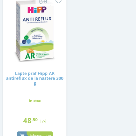
Lapte praf Hipp AR
antireflux de la nastere 300
g
in stoc
48
,50
Lei
Adauga in cos