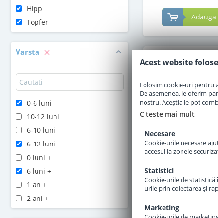
Hipp
Adauga 
Topfer
Varsta
Acest website folose
Folosim cookie-uri pentru a 
De asemenea, le oferim parten
nostru. Aceștia le pot combin
0-6 luni
Citeste mai mult
10-12 luni
6-10 luni
Necesare
Cookie-urile necesare ajută
6-12 luni
accesul la zonele securiza
0 luni +
Statistici
6 luni +
Cookie-urile de statistică 
Formula de lapte p
1 an +
urile prin colectarea şi r
1 Bio de la naste
2 ani +
Marketing
Cookie-urile de marketing s