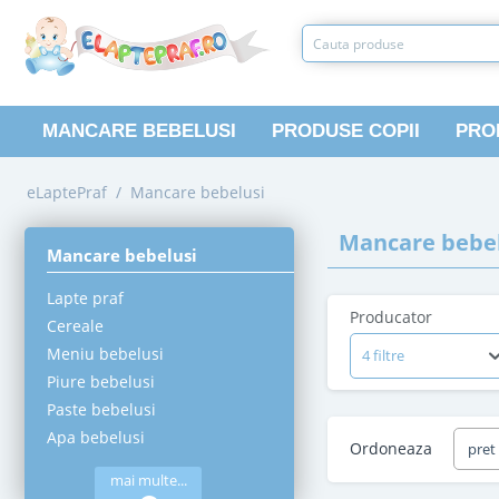
MANCARE BEBELUSI
PRODUSE COPII
PRO
eLaptePraf
/
Mancare bebelusi
Mancare bebel
Mancare bebelusi
Lapte praf
Producator
Cereale
Meniu bebelusi
4 filtre
Piure bebelusi
Paste bebelusi
Apa bebelusi
Ordoneaza
pret
mai multe...