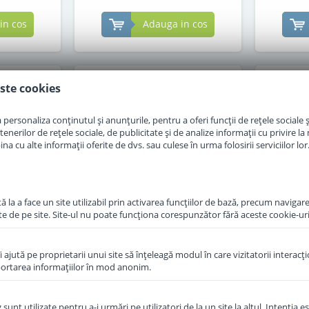
in cos
Adauga in cos
ste cookies
personaliza conținutul și anunțurile, pentru a oferi funcții de rețele sociale și
erilor de rețele sociale, de publicitate și de analize informații cu privire la m
a cu alte informații oferite de dvs. sau culese în urma folosirii serviciilor lor
 la a face un site utilizabil prin activarea funcţiilor de bază, precum navigare
te de pe site. Site-ul nu poate funcţiona corespunzător fără aceste cookie-uri
îi ajută pe proprietarii unui site să înţeleagă modul în care vizitatorii interacţ
raf Topfer
Formula de lapte praf de
Formu
aportarea informaţiilor în mod anonim.
re 600 g
capra Topfer 1 Bio de la
capra To
nastere 400 g
unt utilizate pentru a-i urmări pe utilizatori de la un site la altul. Intenţia es