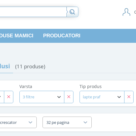
DUSE MAMICI
PRODUCATORI
usi
(11 produse)
Varsta
Tip produs
3 filtre
lapte praf
 crescator
32 pe pagina