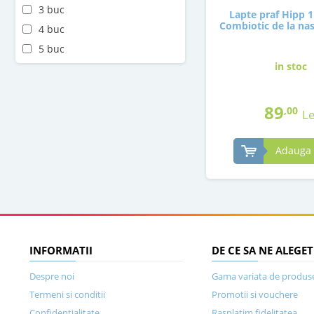
3 buc
Lapte praf Hipp 1
Combiotic de la nas
4 buc
5 buc
in stoc
89
,00
Le
Adauga 
INFORMATII
DE CE SA NE ALEGET
Despre noi
Gama variata de produs
Termeni si conditii
Promotii si vouchere
Confidentialitate
Rasplatim fidelitatea