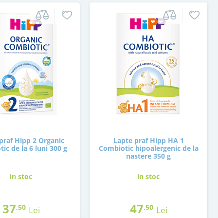
praf Hipp 2 Organic
Lapte praf Hipp HA 1
ic de la 6 luni 300 g
Combiotic hipoalergenic de la
nastere 350 g
in stoc
in stoc
37
47
,50
,50
Lei
Lei