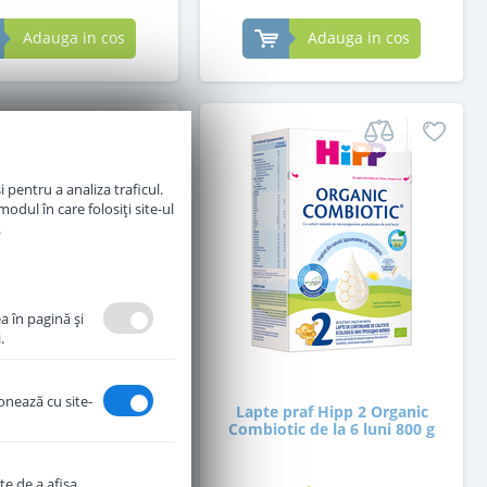
Adauga in cos
Adauga in cos
 pentru a analiza traficul.
odul în care folosiți site-ul
.
a în pagină şi
.
ionează cu site-
la de lapte praf de
Lapte praf Hipp 2 Organic
pfer 2 Bio de la 6 luni
Combiotic de la 6 luni 800 g
400 g
te de a afişa