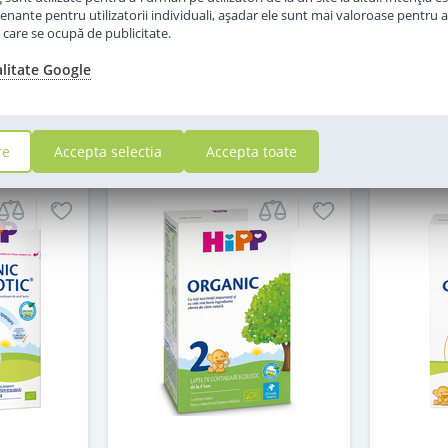
in stoc
enante pentru utilizatorii individuali, aşadar ele sunt mai valoroase pentru a
ţe care se ocupă de publicitate.
79
,00
alitate Google
i
Lei
in cos
Adauga in cos
re
Accepta selectia
Accepta toate