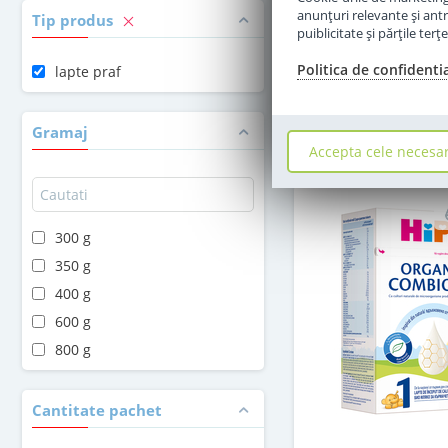
in stoc
anunţuri relevante şi antr
Tip produs
puiblicitate şi părţile ter
69
,00
Politica de confidenti
lapte praf
Le
Adauga 
Gramaj
Accepta cele necesa
300 g
350 g
400 g
600 g
800 g
Cantitate pachet