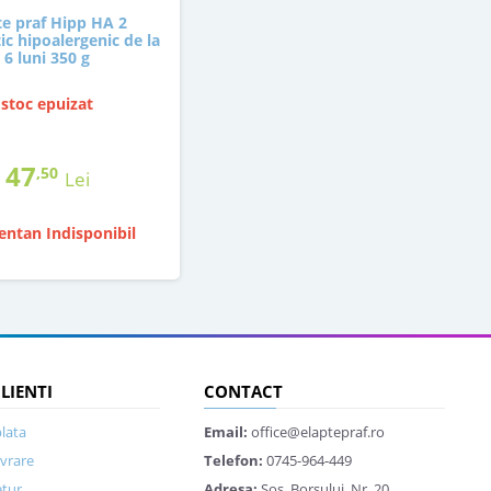
e praf Hipp HA 2
c hipoalergenic de la
6 luni 350 g
stoc epuizat
47
,50
Lei
ntan Indisponibil
CLIENTI
CONTACT
lata
Email:
office@elaptepraf.ro
ivrare
Telefon:
0745-964-449
etur
Adresa:
Sos. Borsului, Nr. 20,