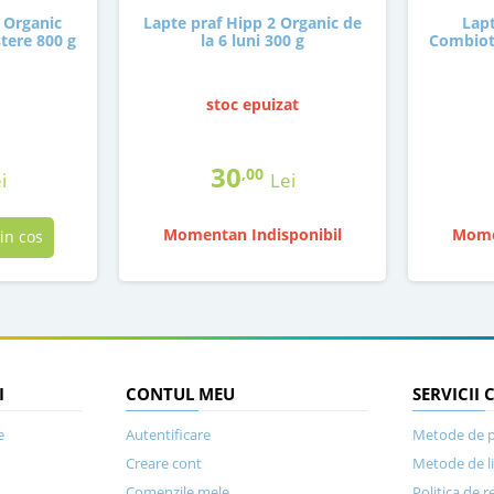
 Organic
Lapte praf Hipp 2 Organic de
Lapt
tere 800 g
la 6 luni 300 g
Combioti
stoc epuizat
30
,00
i
Lei
Momentan Indisponibil
Mome
in cos
I
CONTUL MEU
SERVICII 
e
Autentificare
Metode de p
Creare cont
Metode de l
Comenzile mele
Politica de r