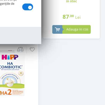
in stoc
in stoc
genţiile de
79
87
,00
,00
Lei
Lei
Adauga in cos
Adauga in cos