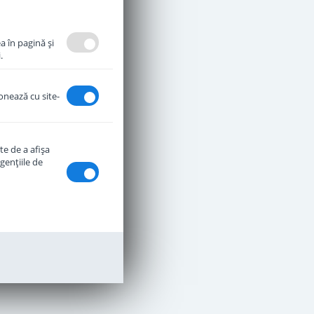
a în pagină şi
.
ionează cu site-
te de a afişa
genţiile de