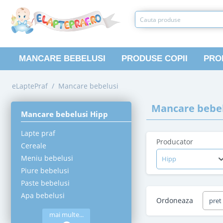
MANCARE BEBELUSI
PRODUSE COPII
PRO
eLaptePraf
/
Mancare bebelusi
Mancare bebel
Mancare bebelusi Hipp
Lapte praf
Producator
Cereale
Meniu bebelusi
Hipp
Piure bebelusi
Paste bebelusi
Apa bebelusi
Ordoneaza
pret
mai multe...