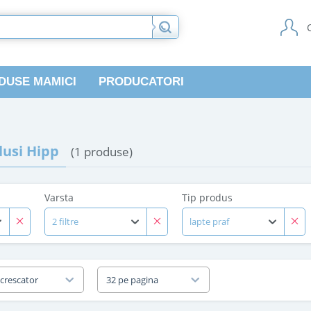
DUSE MAMICI
PRODUCATORI
usi Hipp
(1 produse)
Varsta
Tip produs
2 filtre
lapte praf
 crescator
32 pe pagina