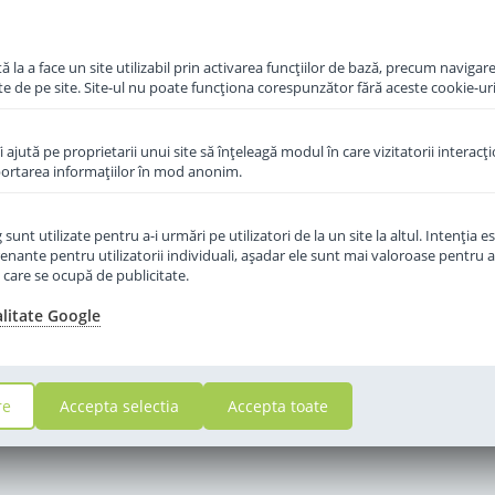
ponibil
 la a face un site utilizabil prin activarea funcţiilor de bază, precum navigare
te de pe site. Site-ul nu poate funcţiona corespunzător fără aceste cookie-uri
îi ajută pe proprietarii unui site să înţeleagă modul în care vizitatorii interacţ
aportarea informaţiilor în mod anonim.
unt utilizate pentru a-i urmări pe utilizatori de la un site la altul. Intenţia es
enante pentru utilizatorii individuali, aşadar ele sunt mai valoroase pentru a
ţe care se ocupă de publicitate.
alitate Google
re
Accepta selectia
Accepta toate