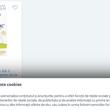
p HA 2
enic de la
g
ste cookies
at
personaliza conținutul și anunțurile, pentru a oferi funcții de rețele sociale și
erilor de rețele sociale, de publicitate și de analize informații cu privire la m
a cu alte informații oferite de dvs. sau culese în urma folosirii serviciilor lor
i