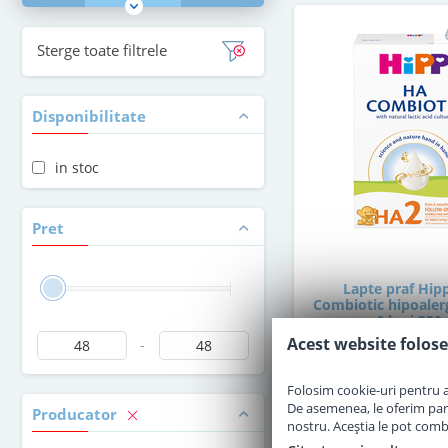
Sterge toate filtrele
Disponibilitate
in stoc
Pret
Lapte praf Hip
Combiotic hipoalerg
6 luni 350 
Acest website folose
-
stoc epuiz
Folosim cookie-uri pentru a 
De asemenea, le oferim parten
Producator
47
,50
nostru. Aceștia le pot combin
Le