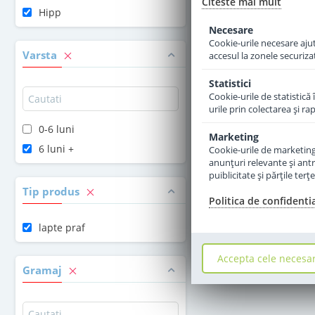
Citeste mai mult
Hipp
Momentan Indis
Necesare
Cookie-urile necesare ajută
Varsta
accesul la zonele securiza
Statistici
Cookie-urile de statistică 
urile prin colectarea şi r
0-6 luni
Marketing
6 luni +
Cookie-urile de marketing s
anunţuri relevante şi antr
puiblicitate şi părţile ter
Tip produs
Politica de confidenti
lapte praf
Accepta cele necesa
Gramaj