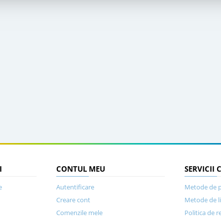
I
CONTUL MEU
SERVICII 
e
Autentificare
Metode de p
Creare cont
Metode de l
Comenzile mele
Politica de r