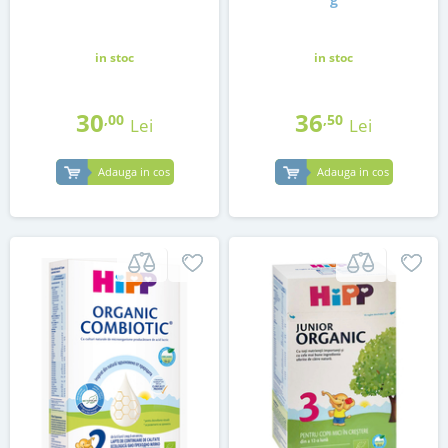
in stoc
in stoc
30
36
,00
,50
Lei
Lei
Adauga in cos
Adauga in cos