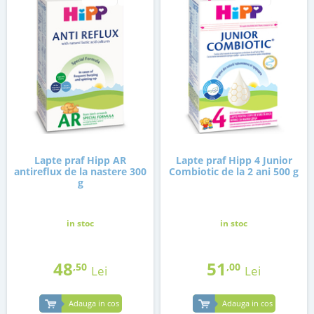
Lapte praf Hipp AR
Lapte praf Hipp 4 Junior
antireflux de la nastere 300
Combiotic de la 2 ani 500 g
g
in stoc
in stoc
48
51
,50
,00
Lei
Lei
Adauga in cos
Adauga in cos