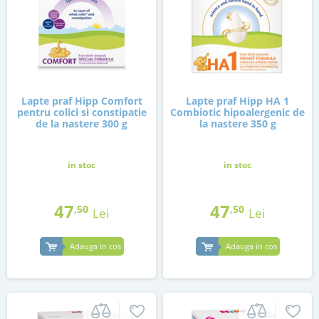
Lapte praf Hipp Comfort
Lapte praf Hipp HA 1
pentru colici si constipatie
Combiotic hipoalergenic de
de la nastere 300 g
la nastere 350 g
in stoc
in stoc
47
47
,50
,50
Lei
Lei
Adauga in cos
Adauga in cos