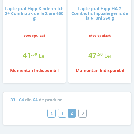
Lapte praf Hipp Kindermilch
Lapte praf Hipp HA 2
2+ Combiotik de la 2 ani 600
Combiotic hipoalergenic de
g
la 6 luni 350 g
stoc epuizat
stoc epuizat
41
47
,50
,50
Lei
Lei
Momentan Indisponibil
Momentan Indisponibil
33
-
64
din
64
de produse
1
2