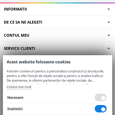
INFORMATII
DE CE SA NE ALEGETI
CONTUL MEU
SERVICII CLIENTI
CONTACT
Acest website foloseste cookies
Folosim cookie-uri pentru a personaliza conținutul și anunțurile,
pentru a oferi funcții de rețele sociale și pentru a analiza traficul.
Email:
office@elaptepraf.ro
De asemenea, le oferim partenerilor de rețele sociale, de
Telefon:
0745-964-449
publicitate și de analize informații cu privire la modul în care
Citeste mai mult
folosiți site-ul nostru. Aceștia le pot combina cu alte informații
Adresa:
Sos. Borsului, Nr. 20, Oradea, Jud. Bihor
oferite de dvs. sau culese în urma folosirii serviciilor lor.
Necesare
Statistici