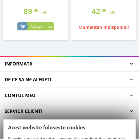
89
42
,00
,00
Lei
Lei
Adauga in cos
Momentan Indisponibil
INFORMATII
DE CE SA NE ALEGETI
CONTUL MEU
SERVICII CLIENTI
CONTACT
Acest website foloseste cookies
Folosim cookie-uri pentru a personaliza conținutul și anunțurile,