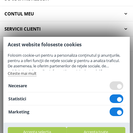
CONTUL MEU
SERVICII CLIENTI
CONTACT
Acest website foloseste cookies
Folosim cookie-uri pentru a personaliza conținutul și anunțurile,
pentru a oferi funcții de rețele sociale și pentru a analiza traficul.
Email:
office@elaptepraf.ro
De asemenea, le oferim partenerilor de rețele sociale, de
Telefon:
0745-964-449
publicitate și de analize informații cu privire la modul în care
Citeste mai mult
folosiți site-ul nostru. Aceștia le pot combina cu alte informații
Adresa:
Sos. Borsului, Nr. 20, Oradea, Jud. Bihor
oferite de dvs. sau culese în urma folosirii serviciilor lor.
Necesare
Statistici
Marketing
Accepta selectia
Accepta toate