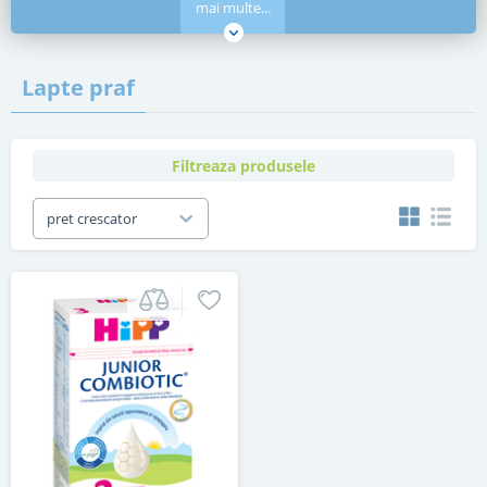
mai multe...
Lapte praf
Filtreaza produsele
pret crescator