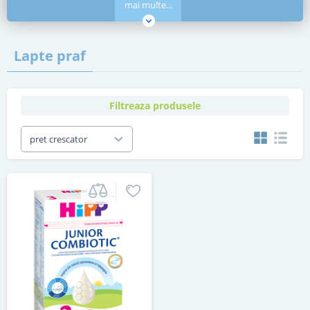
mai multe...
Lapte praf
Filtreaza produsele
pret crescator