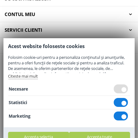
CONTUL MEU
SERVICII CLIENTI
CONTACT
Acest website foloseste cookies
Folosim cookie-uri pentru a personaliza conținutul și anunțurile,
pentru a oferi funcții de rețele sociale și pentru a analiza traficul.
Email:
office@elaptepraf.ro
De asemenea, le oferim partenerilor de rețele sociale, de
Telefon:
0745-964-449
publicitate și de analize informații cu privire la modul în care
Citeste mai mult
folosiți site-ul nostru. Aceștia le pot combina cu alte informații
Adresa:
Sos. Borsului, Nr. 20, Oradea, Jud. Bihor
oferite de dvs. sau culese în urma folosirii serviciilor lor.
Necesare
Statistici
Marketing
Accepta selectia
Accepta toate