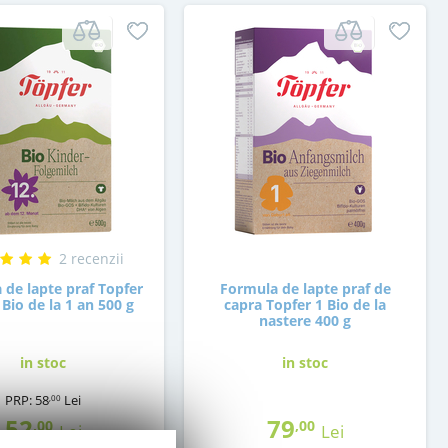
2 recenzii
 de lapte praf Topfer
Formula de lapte praf de
Bio de la 1 an 500 g
capra Topfer 1 Bio de la
nastere 400 g
in stoc
in stoc
PRP:
58
Lei
,00
52
79
,00
,00
Lei
Lei