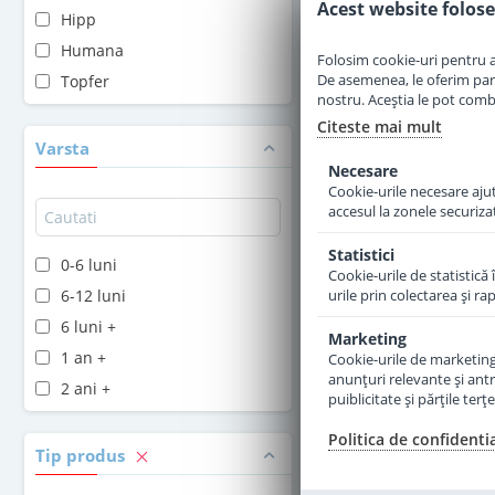
Acest website folose
Hipp
Adauga 
Humana
Folosim cookie-uri pentru a 
De asemenea, le oferim parten
Topfer
nostru. Aceștia le pot combin
Citeste mai mult
Varsta
Necesare
Cookie-urile necesare ajută
accesul la zonele securiza
Statistici
0-6 luni
Cookie-urile de statistică 
6-12 luni
urile prin colectarea şi r
6 luni +
Marketing
1 an +
Cookie-urile de marketing s
anunţuri relevante şi antr
2 ani +
puiblicitate şi părţile ter
Formula de lapte
capra Topfer 2 Bio d
Politica de confidenti
400 g
Tip produs