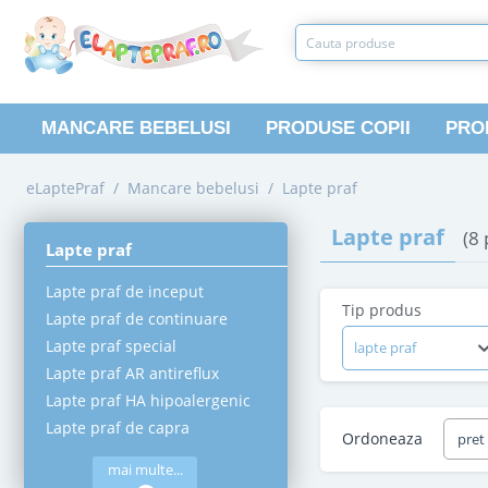
MANCARE BEBELUSI
PRODUSE COPII
PRO
eLaptePraf
/
Mancare bebelusi
/
Lapte praf
Lapte praf
(8
Lapte praf
Lapte praf de inceput
Tip produs
Lapte praf de continuare
Lapte praf special
lapte praf
Lapte praf AR antireflux
Lapte praf HA hipoalergenic
Lapte praf de capra
Ordoneaza
pret
mai multe...