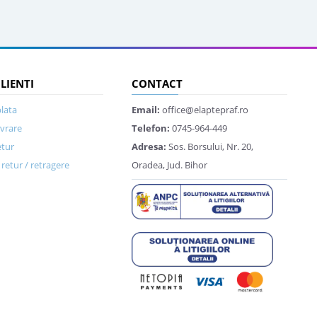
CLIENTI
CONTACT
lata
Email:
office@elaptepraf.ro
ivrare
Telefon:
0745-964-449
etur
Adresa:
Sos. Borsului, Nr. 20,
retur / retragere
Oradea, Jud. Bihor