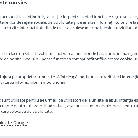
ste cookies
in cos
Adauga in cos
personaliza conținutul și anunțurile, pentru a oferi funcții de rețele sociale și
erilor de rețele sociale, de publicitate și de analize informații cu privire la m
a cu alte informații oferite de dvs. sau culese în urma folosirii serviciilor lor
 la a face un site utilizabil prin activarea funcţiilor de bază, precum navigare
te de pe site. Site-ul nu poate funcţiona corespunzător fără aceste cookie-uri
îi ajută pe proprietarii unui site să înţeleagă modul în care vizitatorii interacţ
aportarea informaţiilor în mod anonim.
unt utilizate pentru a-i urmări pe utilizatori de la un site la altul. Intenţia es
enante pentru utilizatorii individuali, aşadar ele sunt mai valoroase pentru a
ţe care se ocupă de publicitate.
 praf de
Lapte praf Hipp 2 Organic
Lapte 
e la 6 luni
Combiotic de la 6 luni 800 g
Combioti
alitate Google