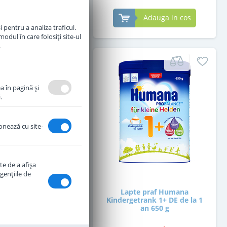
Adauga in cos
Adauga in cos
 pentru a analiza traficul.
odul în care folosiți site-ul
.
a în pagină şi
.
ionează cu site-
te de a afişa
genţiile de
praf Hipp 1 Organic
Lapte praf Humana
c de la nastere 800 g
Kindergetrank 1+ DE de la 1
an 650 g