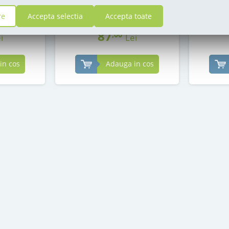
in stoc
re
Accepta selectia
Accepta toate
87
,00
i
Lei
in cos
Adauga in cos