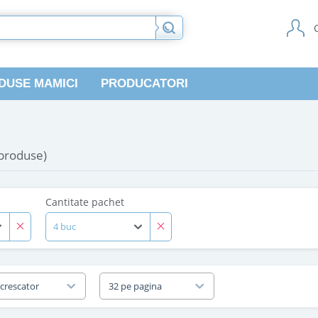
DUSE MAMICI
PRODUCATORI
 produse)
Cantitate pachet
4 buc
 crescator
32 pe pagina