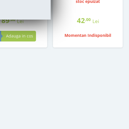
in stoc
stoc epuizat
89
42
,00
,00
Lei
Lei
Momentan Indisponibil
Adauga in cos