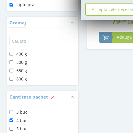
in stoc
lapte praf
Accepta cele necesa
79
,00
Le
Gramaj
Adauga 
400 g
500 g
650 g
800 g
Cantitate pachet
3 buc
4 buc
5 buc