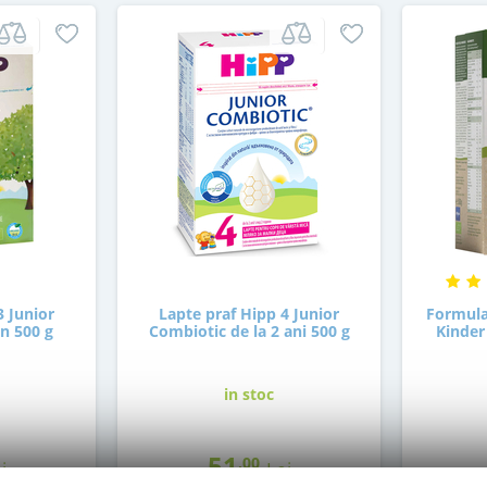
3 Junior
Lapte praf Hipp 4 Junior
Formula
an 500 g
Combiotic de la 2 ani 500 g
Kinder 
in stoc
51
,00
i
Lei