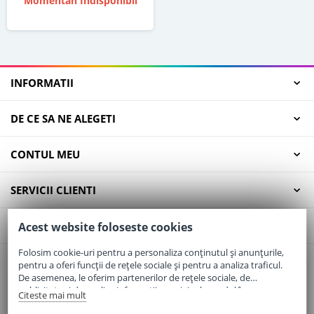
Momentan Indisponibil
INFORMATII
DE CE SA NE ALEGETI
CONTUL MEU
SERVICII CLIENTI
CONTACT
Acest website foloseste cookies
Folosim cookie-uri pentru a personaliza conținutul și anunțurile,
pentru a oferi funcții de rețele sociale și pentru a analiza traficul.
Email:
office@elaptepraf.ro
De asemenea, le oferim partenerilor de rețele sociale, de
Telefon:
0745-964-449
publicitate și de analize informații cu privire la modul în care
Citeste mai mult
folosiți site-ul nostru. Aceștia le pot combina cu alte informații
Adresa:
Sos. Borsului, Nr. 20, Oradea, Jud. Bihor