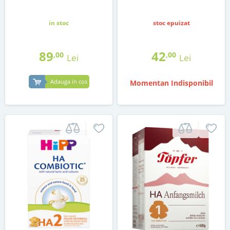
in stoc
stoc epuizat
89
42
,00
,00
Lei
Lei
Adauga in cos
Momentan Indisponibil