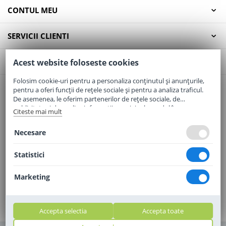
CONTUL MEU
SERVICII CLIENTI
CONTACT
Acest website foloseste cookies
Folosim cookie-uri pentru a personaliza conținutul și anunțurile,
pentru a oferi funcții de rețele sociale și pentru a analiza traficul.
Email:
office@elaptepraf.ro
De asemenea, le oferim partenerilor de rețele sociale, de
Telefon:
0745-964-449
publicitate și de analize informații cu privire la modul în care
Citeste mai mult
folosiți site-ul nostru. Aceștia le pot combina cu alte informații
Adresa:
Sos. Borsului, Nr. 20, Oradea, Jud. Bihor
oferite de dvs. sau culese în urma folosirii serviciilor lor.
Necesare
Statistici
Marketing
Accepta selectia
Accepta toate