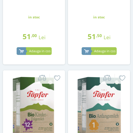
in stoc
in stoc
51
51
,00
,50
Lei
Lei
Adauga in cos
Adauga in cos