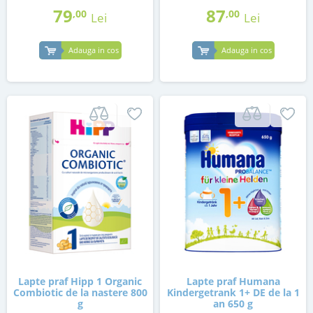
79
87
,00
,00
Lei
Lei
Adauga in cos
Adauga in cos
Lapte praf Hipp 1 Organic
Lapte praf Humana
Combiotic de la nastere 800
Kindergetrank 1+ DE de la 1
g
an 650 g