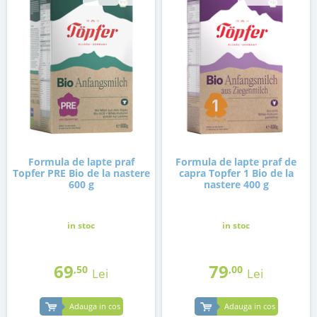
Formula de lapte praf
Formula de lapte praf de
Topfer PRE Bio de la nastere
capra Topfer 1 Bio de la
600 g
nastere 400 g
in stoc
in stoc
69
79
,50
,00
Lei
Lei
Adauga in cos
Adauga in cos