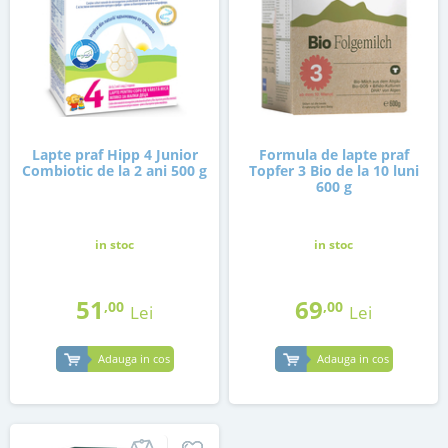
Lapte praf Hipp 4 Junior
Formula de lapte praf
Combiotic de la 2 ani 500 g
Topfer 3 Bio de la 10 luni
600 g
in stoc
in stoc
51
69
,00
,00
Lei
Lei
Adauga in cos
Adauga in cos