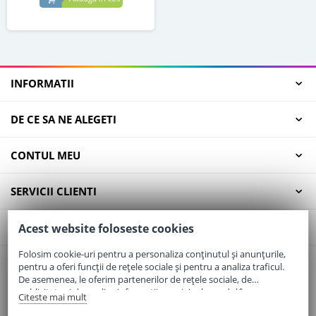
INFORMATII
DE CE SA NE ALEGETI
CONTUL MEU
SERVICII CLIENTI
CONTACT
Acest website foloseste cookies
Folosim cookie-uri pentru a personaliza conținutul și anunțurile,
pentru a oferi funcții de rețele sociale și pentru a analiza traficul.
Email:
office@elaptepraf.ro
De asemenea, le oferim partenerilor de rețele sociale, de
Telefon:
0745-964-449
publicitate și de analize informații cu privire la modul în care
Citeste mai mult
folosiți site-ul nostru. Aceștia le pot combina cu alte informații
Adresa:
Sos. Borsului, Nr. 20, Oradea, Jud. Bihor