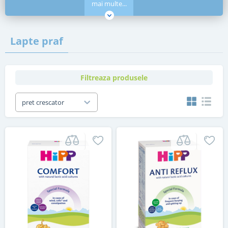
mai multe...
Lapte praf
Filtreaza produsele
pret crescator