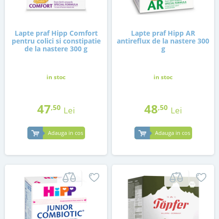
Lapte praf Hipp Comfort
Lapte praf Hipp AR
pentru colici si constipatie
antireflux de la nastere 300
de la nastere 300 g
g
in stoc
in stoc
47
48
,50
,50
Lei
Lei
Adauga in cos
Adauga in cos