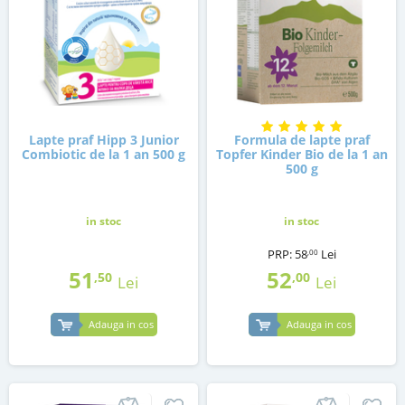
Lapte praf Hipp 3 Junior
Formula de lapte praf
Combiotic de la 1 an 500 g
Topfer Kinder Bio de la 1 an
500 g
in stoc
in stoc
PRP:
58
Lei
,00
51
52
,50
,00
Lei
Lei
Adauga in cos
Adauga in cos