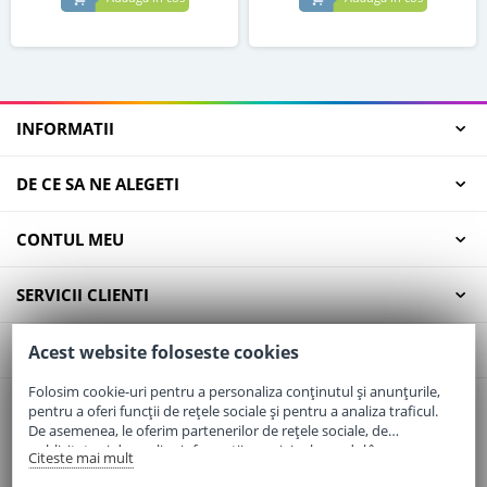
INFORMATII
DE CE SA NE ALEGETI
CONTUL MEU
SERVICII CLIENTI
CONTACT
Acest website foloseste cookies
Folosim cookie-uri pentru a personaliza conținutul și anunțurile,
pentru a oferi funcții de rețele sociale și pentru a analiza traficul.
Email:
office@elaptepraf.ro
De asemenea, le oferim partenerilor de rețele sociale, de
Telefon:
0745-964-449
publicitate și de analize informații cu privire la modul în care
Citeste mai mult
folosiți site-ul nostru. Aceștia le pot combina cu alte informații
Adresa:
Sos. Borsului, Nr. 20, Oradea, Jud. Bihor