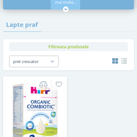
mai multe...
Lapte praf
Filtreaza produsele
pret crescator