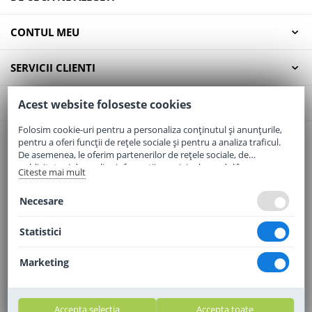
CONTUL MEU
SERVICII CLIENTI
CONTACT
Acest website foloseste cookies
Folosim cookie-uri pentru a personaliza conținutul și anunțurile,
pentru a oferi funcții de rețele sociale și pentru a analiza traficul.
Email:
office@elaptepraf.ro
De asemenea, le oferim partenerilor de rețele sociale, de
Telefon:
0745-964-449
publicitate și de analize informații cu privire la modul în care
Citeste mai mult
folosiți site-ul nostru. Aceștia le pot combina cu alte informații
Adresa:
Sos. Borsului, Nr. 20, Oradea, Jud. Bihor
oferite de dvs. sau culese în urma folosirii serviciilor lor.
Necesare
Statistici
Marketing
Accepta selectia
Accepta toate