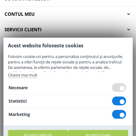
CONTUL MEU
SERVICII CLIENTI
CONTACT
Acest website foloseste cookies
Folosim cookie-uri pentru a personaliza conținutul și anunțurile,
pentru a oferi funcții de rețele sociale și pentru a analiza traficul.
Email:
office@elaptepraf.ro
De asemenea, le oferim partenerilor de rețele sociale, de
Telefon:
0745-964-449
publicitate și de analize informații cu privire la modul în care
Citeste mai mult
folosiți site-ul nostru. Aceștia le pot combina cu alte informații
Adresa:
Sos. Borsului, Nr. 20, Oradea, Jud. Bihor
oferite de dvs. sau culese în urma folosirii serviciilor lor.
Necesare
Statistici
Marketing
Accepta selectia
Accepta toate