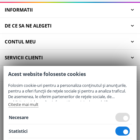
INFORMATII
DE CE SA NE ALEGETI
CONTUL MEU
SERVICII CLIENTI
CONTACT
Acest website foloseste cookies
Folosim cookie-uri pentru a personaliza conținutul și anunțurile,
pentru a oferi funcții de rețele sociale și pentru a analiza traficul.
Email:
office@elaptepraf.ro
De asemenea, le oferim partenerilor de rețele sociale, de
Telefon:
0745-964-449
publicitate și de analize informații cu privire la modul în care
Citeste mai mult
folosiți site-ul nostru. Aceștia le pot combina cu alte informații
Adresa:
Sos. Borsului, Nr. 20, Oradea, Jud. Bihor
oferite de dvs. sau culese în urma folosirii serviciilor lor.
Necesare
Statistici