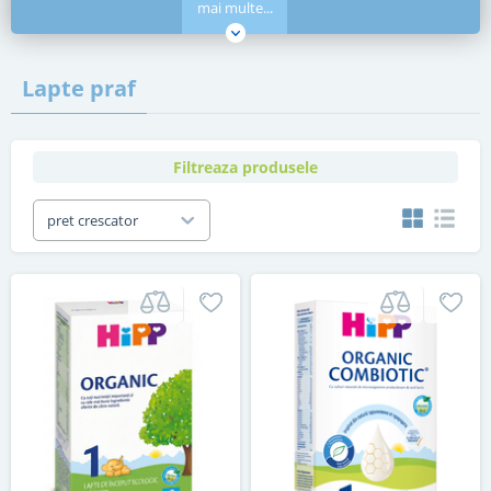
mai multe...
Lapte praf
Filtreaza produsele
pret crescator