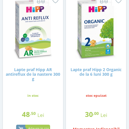
Lapte praf Hipp AR
Lapte praf Hipp 2 Organic
antireflux de la nastere 300
de la 6 luni 300 g
g
in stoc
stoc epuizat
48
30
,50
,00
Lei
Lei
Adauga in cos