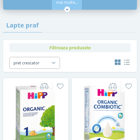
mai multe...
Lapte praf
Filtreaza produsele
pret crescator