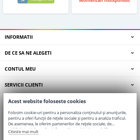
Momentan Indisponibil
INFORMATII
DE CE SA NE ALEGETI
CONTUL MEU
SERVICII CLIENTI
CONTACT
Acest website foloseste cookies
Folosim cookie-uri pentru a personaliza conținutul și anunțurile,
pentru a oferi funcții de rețele sociale și pentru a analiza traficul.
Email:
office@elaptepraf.ro
De asemenea, le oferim partenerilor de rețele sociale, de
Telefon:
0745-964-449
publicitate și de analize informații cu privire la modul în care
Citeste mai mult
folosiți site-ul nostru. Aceștia le pot combina cu alte informații
Adresa:
Sos. Borsului, Nr. 20, Oradea, Jud. Bihor