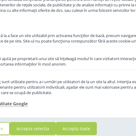
erilor de rețele sociale, de publicitate și de analize informații cu privire la m
a cu alte informații oferite de dvs. sau culese în urma folosirii serviciilor lor
in cos
Adauga in cos
 la a face un site utilizabil prin activarea funcţiilor de bază, precum navigare
te de pe site. Site-ul nu poate funcţiona corespunzător fără aceste cookie-uri
îi ajută pe proprietarii unui site să înţeleagă modul în care vizitatorii interacţ
aportarea informaţiilor în mod anonim.
unt utilizate pentru a-i urmări pe utilizatori de la un site la altul. Intenţia es
enante pentru utilizatorii individuali, aşadar ele sunt mai valoroase pentru a
ţe care se ocupă de publicitate.
alitate Google
 Organic
Lapte praf Hipp 1 Organic
luni 800 g
Combiotic de la nastere 800 g
re
Accepta selectia
Accepta toate