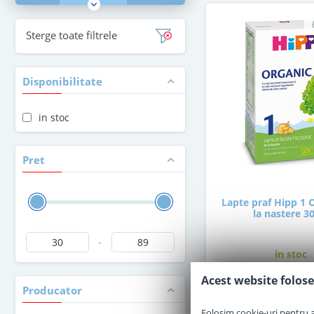
Sterge toate filtrele
Disponibilitate
in stoc
Pret
Lapte praf Hipp 1 
la nastere 3
-
in stoc
Acest website folose
Producator
30
,00
Le
Folosim cookie-uri pentru a 