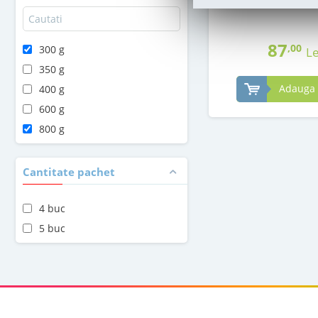
in stoc
87
,00
300 g
Le
350 g
Adauga 
400 g
600 g
800 g
Cantitate pachet
4 buc
5 buc