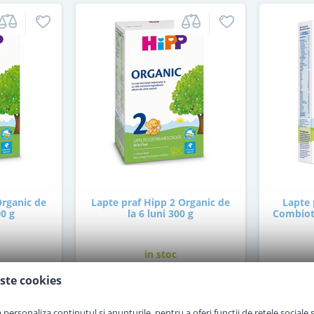
Organic de
Lapte praf Hipp 2 Organic de
Lapte 
00 g
la 6 luni 300 g
Combioti
in stoc
ste cookies
30
,00
i
Lei
personaliza conținutul și anunțurile, pentru a oferi funcții de rețele sociale și