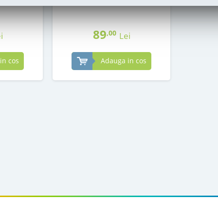
in stoc
89
,00
i
Lei
in cos
Adauga in cos