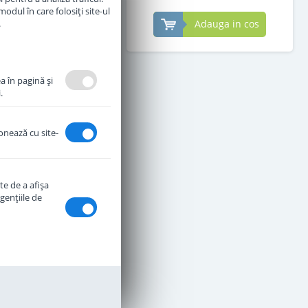
odul în care folosiți site-ul
.
Adauga in cos
Adauga in cos
a în pagină şi
.
ionează cu site-
te de a afişa
genţiile de