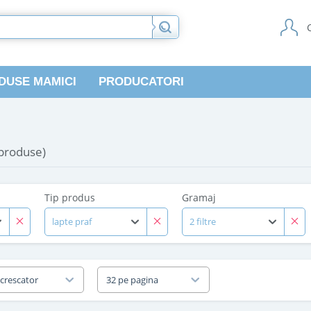
DUSE MAMICI
PRODUCATORI
 produse)
Tip produs
Gramaj
lapte praf
2 filtre
 crescator
32 pe pagina