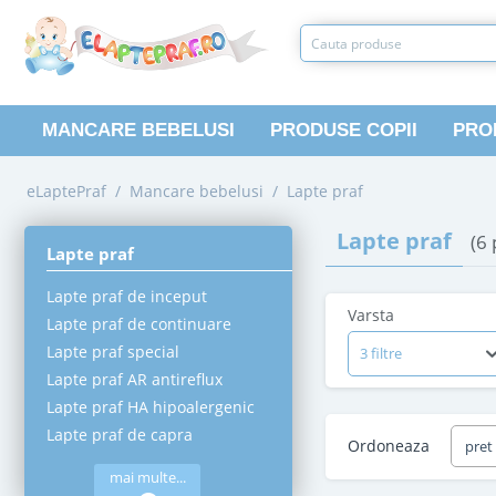
MANCARE BEBELUSI
PRODUSE COPII
PRO
eLaptePraf
/
Mancare bebelusi
/
Lapte praf
Lapte praf
(6
Lapte praf
Lapte praf de inceput
Varsta
Lapte praf de continuare
Lapte praf special
3 filtre
Lapte praf AR antireflux
Lapte praf HA hipoalergenic
Lapte praf de capra
Ordoneaza
pret
mai multe...