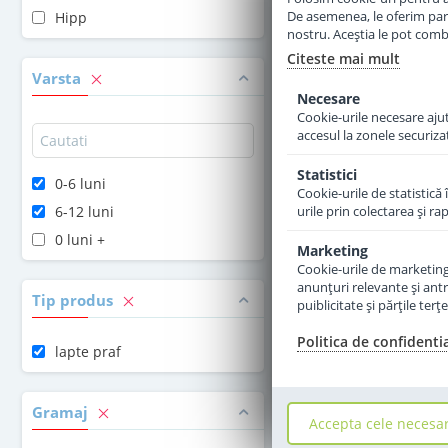
De asemenea, le oferim parten
Hipp
nostru. Aceștia le pot combin
Adauga 
Citeste mai mult
Varsta
Necesare
Cookie-urile necesare ajută
accesul la zonele securiza
Statistici
0-6 luni
Cookie-urile de statistică 
6-12 luni
urile prin colectarea şi r
0 luni +
Marketing
Cookie-urile de marketing s
anunţuri relevante şi antr
Tip produs
puiblicitate şi părţile ter
Politica de confidenti
lapte praf
Lapte praf Hipp 2
Combiotic de la 6 
Gramaj
Accepta cele necesa