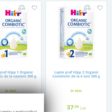
praf Hipp 1 Organic
Lapte praf Hipp 2 Organic
c de la nastere 300 g
Combiotic de la 6 luni 300 g
in stoc
in stoc
36
37
,50
,50
Lei
Lei
 pentru a analiza traficul.