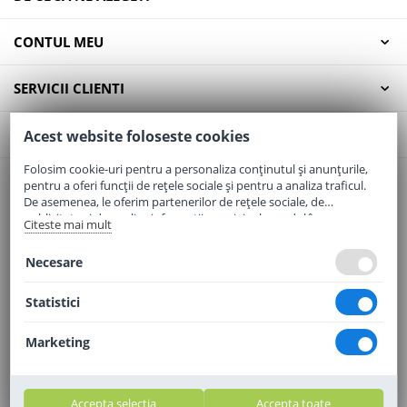
CONTUL MEU
SERVICII CLIENTI
CONTACT
Acest website foloseste cookies
Folosim cookie-uri pentru a personaliza conținutul și anunțurile,
pentru a oferi funcții de rețele sociale și pentru a analiza traficul.
Email:
office@elaptepraf.ro
De asemenea, le oferim partenerilor de rețele sociale, de
Telefon:
0745-964-449
publicitate și de analize informații cu privire la modul în care
Citeste mai mult
folosiți site-ul nostru. Aceștia le pot combina cu alte informații
Adresa:
Sos. Borsului, Nr. 20, Oradea, Jud. Bihor
oferite de dvs. sau culese în urma folosirii serviciilor lor.
Necesare
Statistici
Marketing
Accepta selectia
Accepta toate