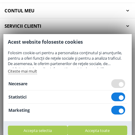
CONTUL MEU
SERVICII CLIENTI
CONTACT
Acest website foloseste cookies
Folosim cookie-uri pentru a personaliza conținutul și anunțurile,
pentru a oferi funcții de rețele sociale și pentru a analiza traficul.
Email:
office@elaptepraf.ro
De asemenea, le oferim partenerilor de rețele sociale, de
Telefon:
0745-964-449
publicitate și de analize informații cu privire la modul în care
Citeste mai mult
folosiți site-ul nostru. Aceștia le pot combina cu alte informații
Adresa:
Sos. Borsului, Nr. 20, Oradea, Jud. Bihor
oferite de dvs. sau culese în urma folosirii serviciilor lor.
Necesare
Statistici
Marketing
Accepta selectia
Accepta toate