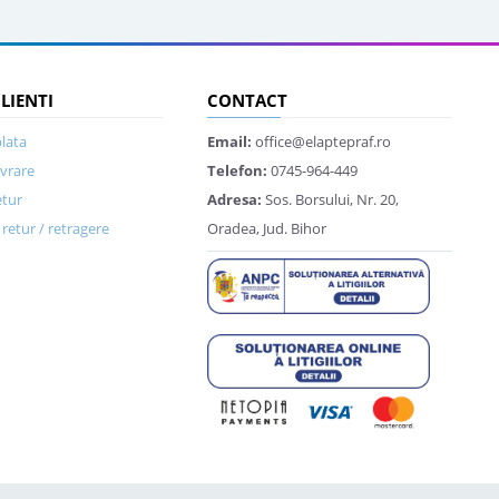
CLIENTI
CONTACT
lata
Email:
office@elaptepraf.ro
ivrare
Telefon:
0745-964-449
etur
Adresa:
Sos. Borsului, Nr. 20,
retur / retragere
Oradea, Jud. Bihor