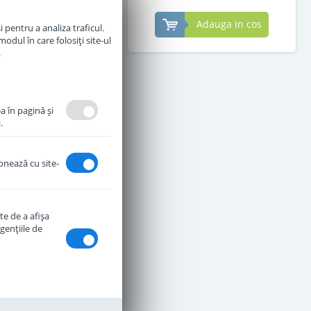
Adauga in cos
Adauga in cos
 pentru a analiza traficul.
odul în care folosiți site-ul
.
a în pagină şi
.
ionează cu site-
te de a afişa
genţiile de