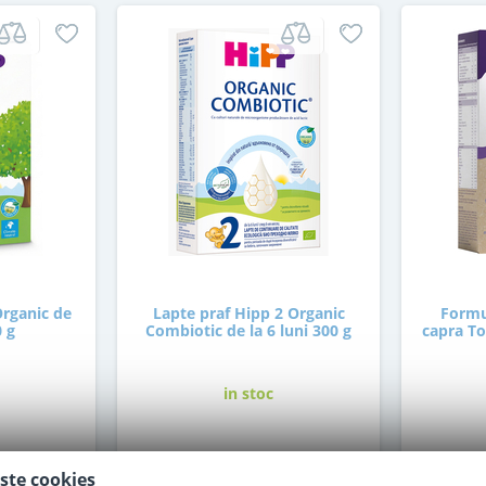
Organic de
Lapte praf Hipp 2 Organic
Formu
0 g
Combiotic de la 6 luni 300 g
capra To
in stoc
37
,50
i
Lei
ste cookies