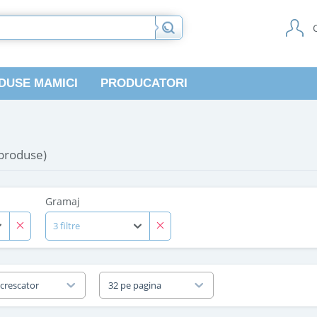
DUSE MAMICI
PRODUCATORI
 produse)
Gramaj
3 filtre
 crescator
32 pe pagina