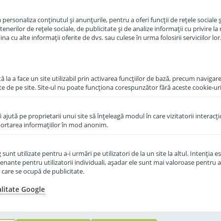
in cos
Adauga in cos
personaliza conținutul și anunțurile, pentru a oferi funcții de rețele sociale și
erilor de rețele sociale, de publicitate și de analize informații cu privire la m
a cu alte informații oferite de dvs. sau culese în urma folosirii serviciilor lor
 la a face un site utilizabil prin activarea funcţiilor de bază, precum navigare
te de pe site. Site-ul nu poate funcţiona corespunzător fără aceste cookie-uri
îi ajută pe proprietarii unui site să înţeleagă modul în care vizitatorii interacţ
aportarea informaţiilor în mod anonim.
unt utilizate pentru a-i urmări pe utilizatori de la un site la altul. Intenţia es
enante pentru utilizatorii individuali, aşadar ele sunt mai valoroase pentru a
ţe care se ocupă de publicitate.
alitate Google