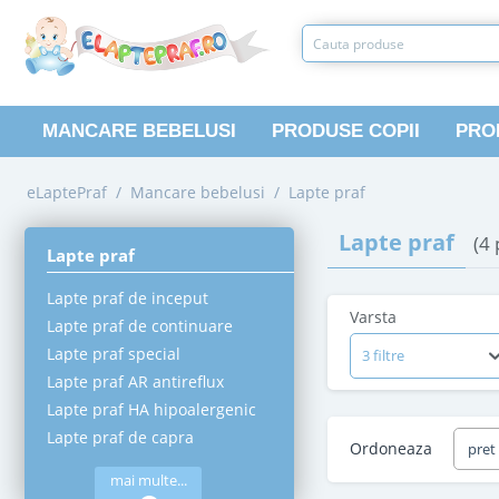
MANCARE BEBELUSI
PRODUSE COPII
PRO
eLaptePraf
/
Mancare bebelusi
/
Lapte praf
Lapte praf
(4
Lapte praf
Lapte praf de inceput
Varsta
Lapte praf de continuare
Lapte praf special
3 filtre
Lapte praf AR antireflux
Lapte praf HA hipoalergenic
Lapte praf de capra
Ordoneaza
pret
mai multe...