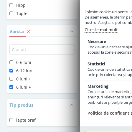
Hipp
Adauga 
Folosim cookie-uri pentru a 
Topfer
De asemenea, le oferim parten
nostru. Aceștia le pot combin
Citeste mai mult
Varsta
Necesare
Cookie-urile necesare ajută
accesul la zonele securiza
0-6 luni
Statistici
Cookie-urile de statistică 
6-12 luni
urile prin colectarea şi r
0 luni +
Marketing
6 luni +
Cookie-urile de marketing s
anunţuri relevante şi antr
puiblicitate şi părţile ter
Tip produs
Politica de confidenti
lapte praf