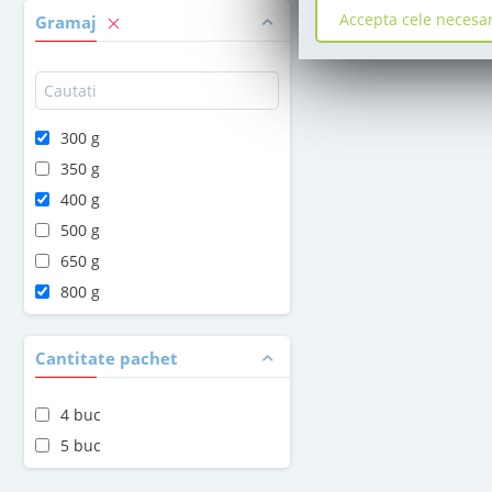
Accepta cele necesa
Gramaj
300 g
350 g
400 g
500 g
650 g
800 g
Cantitate pachet
4 buc
5 buc