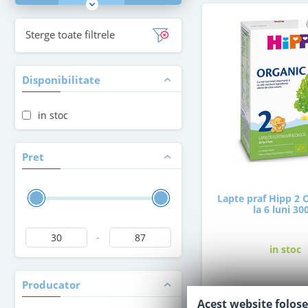
Sterge toate filtrele
Disponibilitate
in stoc
Pret
Lapte praf Hipp 2 
la 6 luni 30
-
in stoc
Producator
30
,00
Le
Acest website folose