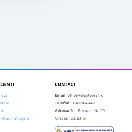
CLIENTI
CONTACT
lata
Email:
office@elaptepraf.ro
ivrare
Telefon:
0745-964-449
etur
Adresa:
Sos. Borsului, Nr. 20,
retur / retragere
Oradea, Jud. Bihor