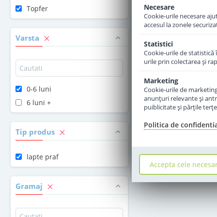
Necesare
Topfer
Cookie-urile necesare ajută
79
,00
Le
accesul la zonele securiza
Varsta
Statistici
Adauga 
Cookie-urile de statistică 
urile prin colectarea şi r
Marketing
0-6 luni
Cookie-urile de marketing s
anunţuri relevante şi antr
6 luni +
puiblicitate şi părţile ter
Politica de confidenti
Tip produs
lapte praf
Accepta cele necesa
Gramaj