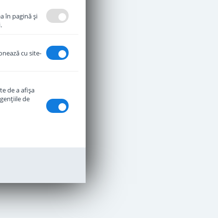
a în pagină şi
.
ionează cu site-
te de a afişa
genţiile de