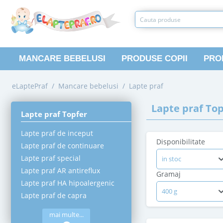
MANCARE BEBELUSI
PRODUSE COPII
PRO
eLaptePraf
/
Mancare bebelusi
/
Lapte praf
Lapte praf To
Lapte praf Topfer
Lapte praf de inceput
Disponibilitate
Lapte praf de continuare
Lapte praf special
in stoc
Lapte praf AR antireflux
Gramaj
Lapte praf HA hipoalergenic
400 g
Lapte praf de capra
mai multe...