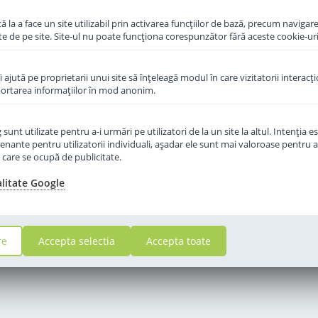
 la a face un site utilizabil prin activarea funcţiilor de bază, precum navigare
i
te de pe site. Site-ul nu poate funcţiona corespunzător fără aceste cookie-uri
in cos
îi ajută pe proprietarii unui site să înţeleagă modul în care vizitatorii interacţ
aportarea informaţiilor în mod anonim.
unt utilizate pentru a-i urmări pe utilizatori de la un site la altul. Intenţia es
enante pentru utilizatorii individuali, aşadar ele sunt mai valoroase pentru a
ţe care se ocupă de publicitate.
alitate Google
re
Accepta selectia
Accepta toate