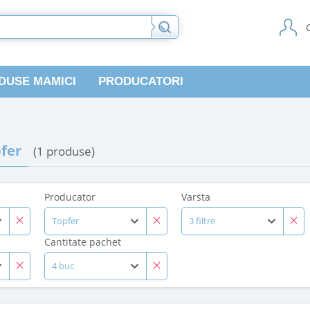
DUSE MAMICI
PRODUCATORI
pfer
(1 produse)
Producator
Varsta
Topfer
3 filtre
Cantitate pachet
4 buc