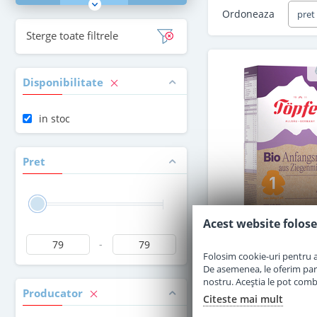
Ordoneaza
pret
Sterge toate filtrele
Disponibilitate
in stoc
Pret
Acest website folose
-
Formula de lapte
Folosim cookie-uri pentru a 
capra Topfer 1 B
De asemenea, le oferim parten
nastere 400
nostru. Aceștia le pot combin
Producator
Citeste mai mult
in stoc