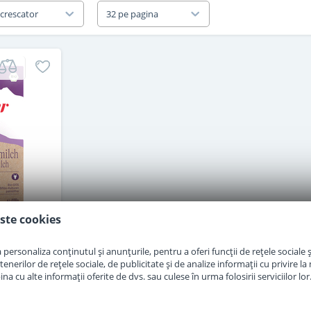
 crescator
32 pe pagina
ste cookies
 praf de
personaliza conținutul și anunțurile, pentru a oferi funcții de rețele sociale și
io de la
erilor de rețele sociale, de publicitate și de analize informații cu privire la m
 g
a cu alte informații oferite de dvs. sau culese în urma folosirii serviciilor lor