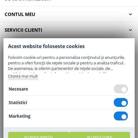
CONTUL MEU
SERVICII CLIENTI
CONTACT
Acest website foloseste cookies
Folosim cookie-uri pentru a personaliza conținutul și anunțurile,
pentru a oferi funcții de rețele sociale și pentru a analiza traficul.
Email:
office@elaptepraf.ro
De asemenea, le oferim partenerilor de rețele sociale, de
Telefon:
0745-964-449
publicitate și de analize informații cu privire la modul în care
Citeste mai mult
folosiți site-ul nostru. Aceștia le pot combina cu alte informații
Adresa:
Sos. Borsului, Nr. 20, Oradea, Jud. Bihor
oferite de dvs. sau culese în urma folosirii serviciilor lor.
Necesare
Statistici
Marketing
Accepta selectia
Accepta toate