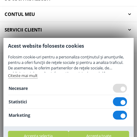
CONTUL MEU
SERVICII CLIENTI
CONTACT
Acest website foloseste cookies
Folosim cookie-uri pentru a personaliza conținutul și anunțurile,
pentru a oferi funcții de rețele sociale și pentru a analiza traficul.
Email:
office@elaptepraf.ro
De asemenea, le oferim partenerilor de rețele sociale, de
Telefon:
0745-964-449
publicitate și de analize informații cu privire la modul în care
Citeste mai mult
folosiți site-ul nostru. Aceștia le pot combina cu alte informații
Adresa:
Sos. Borsului, Nr. 20, Oradea, Jud. Bihor
oferite de dvs. sau culese în urma folosirii serviciilor lor.
Necesare
Statistici
Marketing
Accepta selectia
Accepta toate