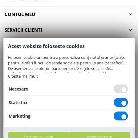
CONTUL MEU
SERVICII CLIENTI
CONTACT
Acest website foloseste cookies
Folosim cookie-uri pentru a personaliza conținutul și anunțurile,
pentru a oferi funcții de rețele sociale și pentru a analiza traficul.
Email:
office@elaptepraf.ro
De asemenea, le oferim partenerilor de rețele sociale, de
Telefon:
0745-964-449
publicitate și de analize informații cu privire la modul în care
Citeste mai mult
folosiți site-ul nostru. Aceștia le pot combina cu alte informații
Adresa:
Sos. Borsului, Nr. 20, Oradea, Jud. Bihor
oferite de dvs. sau culese în urma folosirii serviciilor lor.
Necesare
Statistici
Marketing
Accepta selectia
Accepta toate