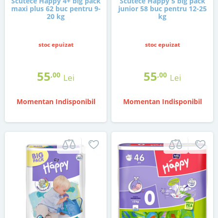
Scutece Happy 4+ big pack
Scutece Happy 5 big pack
maxi plus 62 buc pentru 9-
junior 58 buc pentru 12-25
20 kg
kg
stoc epuizat
stoc epuizat
55
55
,00
,00
Lei
Lei
Momentan Indisponibil
Momentan Indisponibil