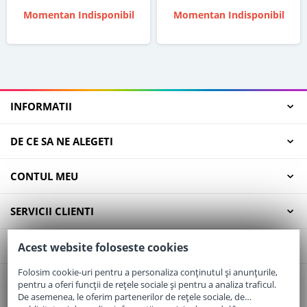
Momentan Indisponibil
Momentan Indisponibil
INFORMATII
DE CE SA NE ALEGETI
CONTUL MEU
SERVICII CLIENTI
CONTACT
Acest website foloseste cookies
Folosim cookie-uri pentru a personaliza conținutul și anunțurile,
pentru a oferi funcții de rețele sociale și pentru a analiza traficul.
Email:
office@elaptepraf.ro
De asemenea, le oferim partenerilor de rețele sociale, de
Telefon:
0745-964-449