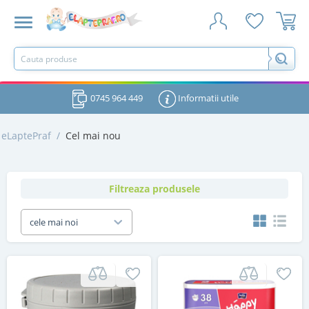
0745 964 449
Informatii utile
eLaptePraf
/
Cel mai nou
Filtreaza produsele
cele mai noi