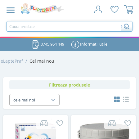
0745 964 449
Informatii utile
eLaptePraf
/
Cel mai nou
Filtreaza produsele
cele mai noi