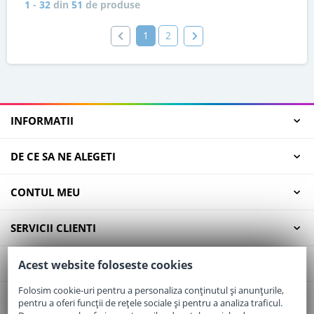
1
-
32
din
51
de produse
1
2
INFORMATII
DE CE SA NE ALEGETI
CONTUL MEU
SERVICII CLIENTI
CONTACT
Acest website foloseste cookies
Folosim cookie-uri pentru a personaliza conținutul și anunțurile,
pentru a oferi funcții de rețele sociale și pentru a analiza traficul.
Email:
office@elaptepraf.ro