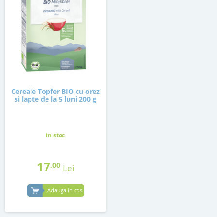
Cereale Topfer BIO cu orez
si lapte de la 5 luni 200 g
in stoc
17
,00
Lei
Adauga in cos