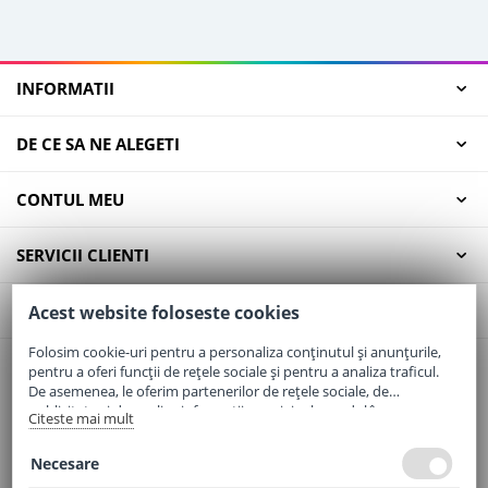
INFORMATII
DE CE SA NE ALEGETI
CONTUL MEU
SERVICII CLIENTI
CONTACT
Acest website foloseste cookies
Folosim cookie-uri pentru a personaliza conținutul și anunțurile,
pentru a oferi funcții de rețele sociale și pentru a analiza traficul.
Email:
office@elaptepraf.ro
De asemenea, le oferim partenerilor de rețele sociale, de
Telefon:
0745-964-449
publicitate și de analize informații cu privire la modul în care
Citeste mai mult
folosiți site-ul nostru. Aceștia le pot combina cu alte informații
Adresa:
Sos. Borsului, Nr. 20, Oradea, Jud. Bihor
oferite de dvs. sau culese în urma folosirii serviciilor lor.
Necesare