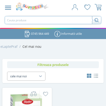
0745 964 449
Informatii utile
eLaptePraf
/
Cel mai nou
Filtreaza produsele
cele mai noi