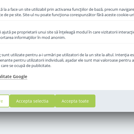
 la a face un site utilizabil prin activarea funcţiilor de bază, precum navigare
te de pe site. Site-ul nu poate funcţiona corespunzător fără aceste cookie-uri
îi ajută pe proprietarii unui site să înţeleagă modul în care vizitatorii interacţ
aportarea informaţiilor în mod anonim.
unt utilizate pentru a-i urmări pe utilizatori de la un site la altul. Intenţia es
enante pentru utilizatorii individuali, aşadar ele sunt mai valoroase pentru a
ţe care se ocupă de publicitate.
alitate Google
re
Accepta selectia
Accepta toate