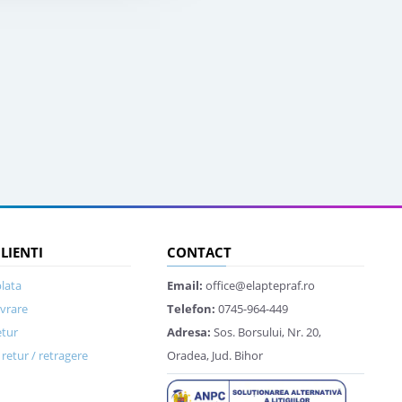
CLIENTI
CONTACT
lata
Email:
office@elaptepraf.ro
ivrare
Telefon:
0745-964-449
etur
Adresa:
Sos. Borsului, Nr. 20,
retur / retragere
Oradea, Jud. Bihor