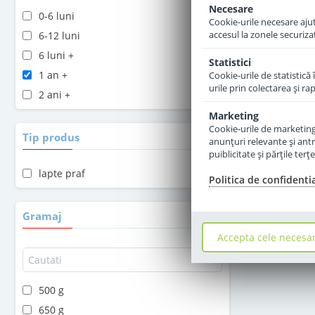
Necesare
0-6 luni
Cookie-urile necesare ajută
accesul la zonele securiza
6-12 luni
6 luni +
Statistici
1 an +
Cookie-urile de statistică 
urile prin colectarea şi r
2 ani +
Marketing
Cookie-urile de marketing s
Tip produs
anunţuri relevante şi antr
puiblicitate şi părţile ter
lapte praf
Politica de confidenti
Gramaj
Accepta cele necesa
500 g
650 g