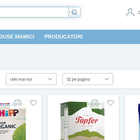
DUSE MAMICI
PRODUCATORI
a
cele mai noi
32 pe pagina