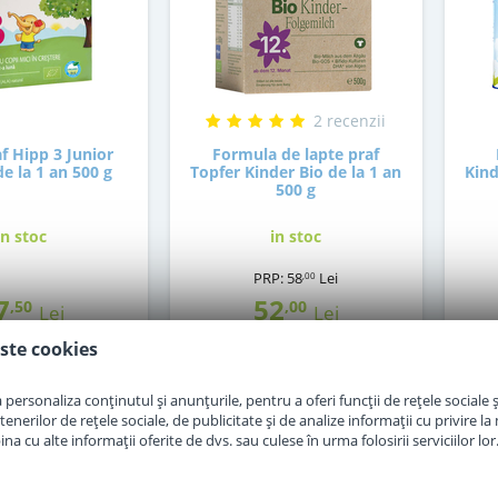
2 recenzii
f Hipp 3 Junior
Formula de lapte praf
e la 1 an 500 g
Topfer Kinder Bio de la 1 an
Kind
500 g
in stoc
in stoc
PRP:
58
Lei
,00
7
52
,50
,00
Lei
Lei
ste cookies
Mo
Adauga in cos
Adauga in cos
personaliza conținutul și anunțurile, pentru a oferi funcții de rețele sociale și
erilor de rețele sociale, de publicitate și de analize informații cu privire la m
a cu alte informații oferite de dvs. sau culese în urma folosirii serviciilor lor