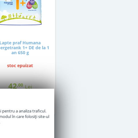
Lapte praf Humana
ergetrank 1+ DE de la 1
an 650 g
stoc epuizat
42
,00
Lei
mentan Indisponibil
 pentru a analiza traficul.
odul în care folosiți site-ul
.