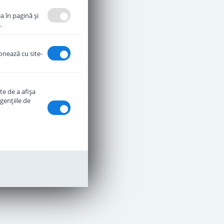
a în pagină şi
.
ionează cu site-
te de a afişa
genţiile de