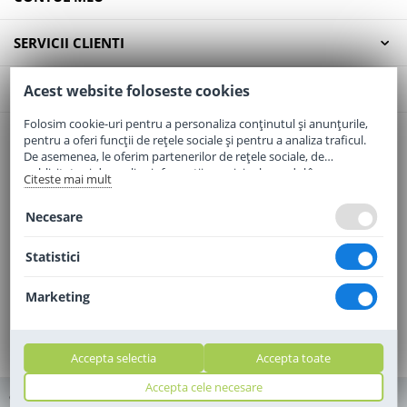
SERVICII CLIENTI
CONTACT
Acest website foloseste cookies
Folosim cookie-uri pentru a personaliza conținutul și anunțurile,
pentru a oferi funcții de rețele sociale și pentru a analiza traficul.
Email:
office@elaptepraf.ro
De asemenea, le oferim partenerilor de rețele sociale, de
Telefon:
0745-964-449
publicitate și de analize informații cu privire la modul în care
Citeste mai mult
folosiți site-ul nostru. Aceștia le pot combina cu alte informații
Adresa:
Sos. Borsului, Nr. 20, Oradea, Jud. Bihor
oferite de dvs. sau culese în urma folosirii serviciilor lor.
Necesare
Statistici
Marketing
Accepta selectia
Accepta toate
Accepta cele necesare
© 2010 - 2010 - 2026 elaptepraf.ro. Toate drepturile rezervate