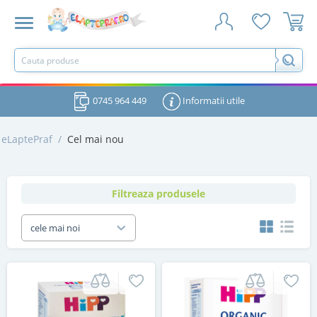
0745 964 449
Informatii utile
eLaptePraf
/
Cel mai nou
Filtreaza produsele
cele mai noi