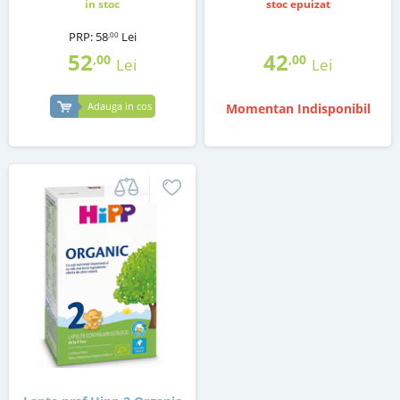
in stoc
stoc epuizat
PRP:
58
Lei
,00
52
42
,00
,00
Lei
Lei
Adauga in cos
Momentan Indisponibil