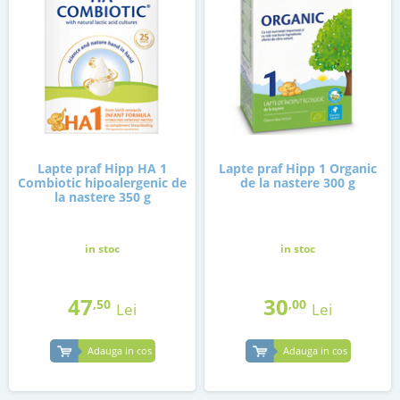
Lapte praf Hipp HA 1
Lapte praf Hipp 1 Organic
Combiotic hipoalergenic de
de la nastere 300 g
la nastere 350 g
in stoc
in stoc
47
30
,50
,00
Lei
Lei
Adauga in cos
Adauga in cos