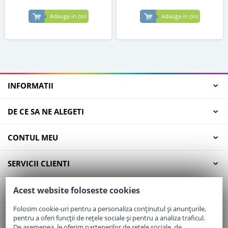
Adauga in cos
Adauga in cos
INFORMATII
DE CE SA NE ALEGETI
CONTUL MEU
SERVICII CLIENTI
CONTACT
Acest website foloseste cookies
Folosim cookie-uri pentru a personaliza conținutul și anunțurile,
pentru a oferi funcții de rețele sociale și pentru a analiza traficul.
Email:
office@elaptepraf.ro
De asemenea, le oferim partenerilor de rețele sociale, de