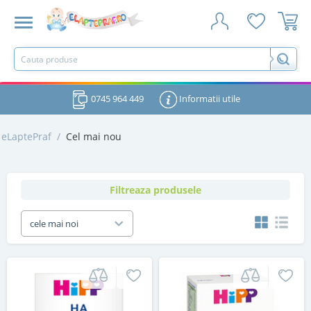
0745 964 449
Informatii utile
eLaptePraf
/
Cel mai nou
Filtreaza produsele
cele mai noi