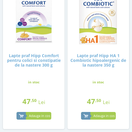
Lapte praf Hipp Comfort
Lapte praf Hipp HA 1
pentru colici si constipatie
Combiotic hipoalergenic de
de la nastere 300 g
la nastere 350 g
in stoc
in stoc
47
47
,50
,50
Lei
Lei
Adauga in cos
Adauga in cos