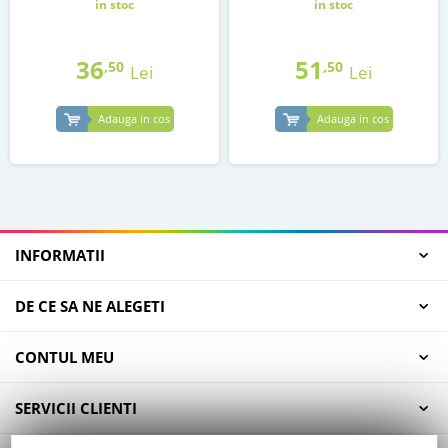
in stoc
in stoc
36
51
,50
,50
Lei
Lei
Adauga in cos
Adauga in cos
INFORMATII
DE CE SA NE ALEGETI
CONTUL MEU
SERVICII CLIENTI