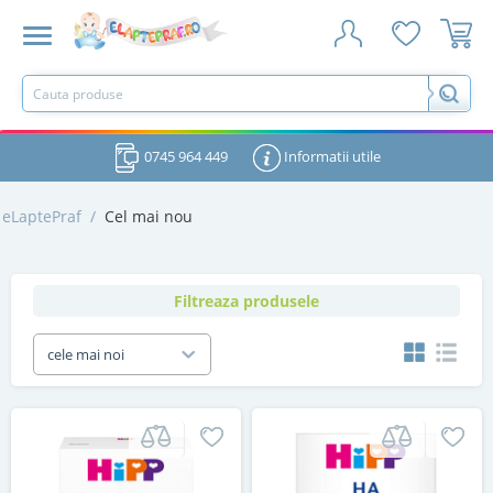
0745 964 449
Informatii utile
eLaptePraf
/
Cel mai nou
Filtreaza produsele
cele mai noi