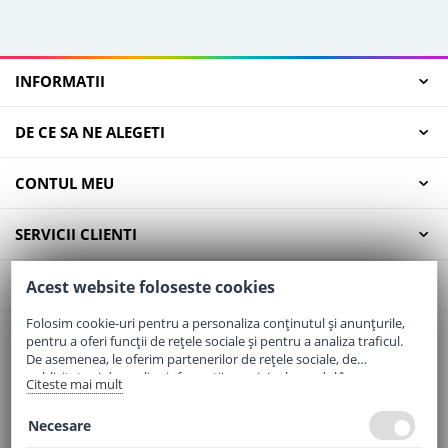
INFORMATII
DE CE SA NE ALEGETI
CONTUL MEU
SERVICII CLIENTI
CONTACT
Acest website foloseste cookies
Folosim cookie-uri pentru a personaliza conținutul și anunțurile,
pentru a oferi funcții de rețele sociale și pentru a analiza traficul.
Email:
office@elaptepraf.ro
De asemenea, le oferim partenerilor de rețele sociale, de
Telefon:
0745-964-449
publicitate și de analize informații cu privire la modul în care
Citeste mai mult
folosiți site-ul nostru. Aceștia le pot combina cu alte informații
Adresa:
Sos. Borsului, Nr. 20, Oradea, Jud. Bihor
oferite de dvs. sau culese în urma folosirii serviciilor lor.
Necesare