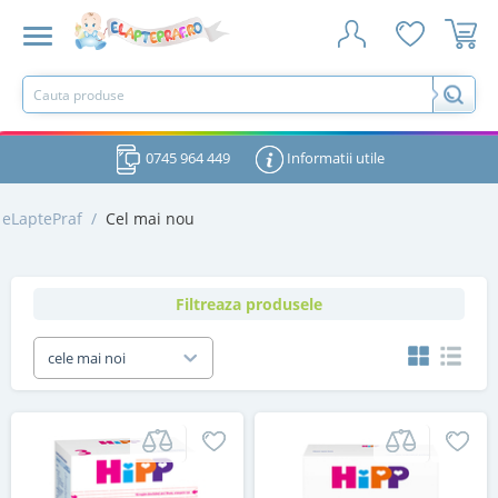
0745 964 449
Informatii utile
eLaptePraf
/
Cel mai nou
Filtreaza produsele
cele mai noi