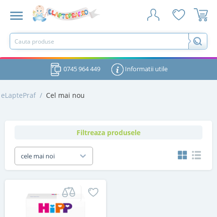
0745 964 449
Informatii utile
eLaptePraf
/
Cel mai nou
Filtreaza produsele
cele mai noi