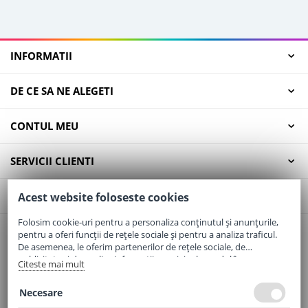
INFORMATII
DE CE SA NE ALEGETI
CONTUL MEU
SERVICII CLIENTI
CONTACT
Acest website foloseste cookies
Folosim cookie-uri pentru a personaliza conținutul și anunțurile,
pentru a oferi funcții de rețele sociale și pentru a analiza traficul.
Email:
office@elaptepraf.ro
De asemenea, le oferim partenerilor de rețele sociale, de
Telefon:
0745-964-449
publicitate și de analize informații cu privire la modul în care
Citeste mai mult
folosiți site-ul nostru. Aceștia le pot combina cu alte informații
Adresa:
Sos. Borsului, Nr. 20, Oradea, Jud. Bihor
oferite de dvs. sau culese în urma folosirii serviciilor lor.
Necesare