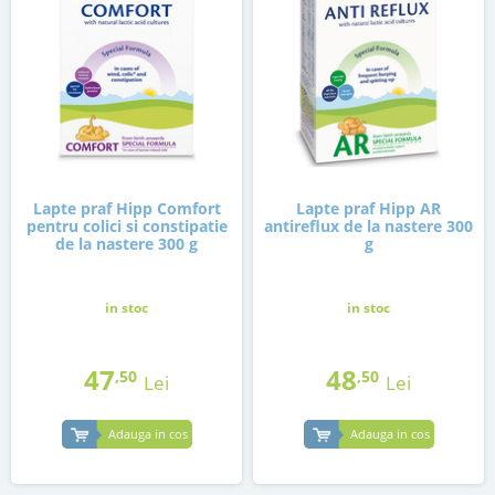
Lapte praf Hipp Comfort
Lapte praf Hipp AR
pentru colici si constipatie
antireflux de la nastere 300
de la nastere 300 g
g
in stoc
in stoc
47
48
,50
,50
Lei
Lei
Adauga in cos
Adauga in cos