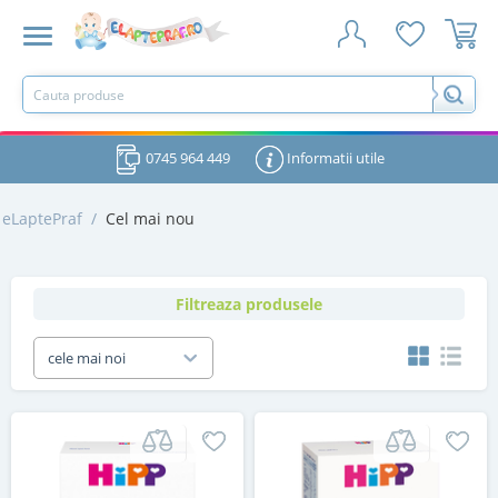
0745 964 449
Informatii utile
eLaptePraf
/
Cel mai nou
Filtreaza produsele
cele mai noi