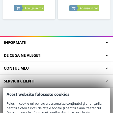
Adauga in cos
Adauga in cos
INFORMATII
DE CE SA NE ALEGETI
CONTUL MEU
SERVICII CLIENTI
CONTACT
Acest website foloseste cookies
Folosim cookie-uri pentru a personaliza conținutul și anunțurile,
pentru a oferi funcții de rețele sociale și pentru a analiza traficul.
Email:
office@elaptepraf.ro
De asemenea, le oferim partenerilor de rețele sociale, de