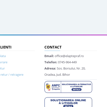
CLIENTI
CONTACT
lata
Email:
office@elaptepraf.ro
ivrare
Telefon:
0745-964-449
etur
Adresa:
Sos. Borsului, Nr. 20,
retur / retragere
Oradea, Jud. Bihor