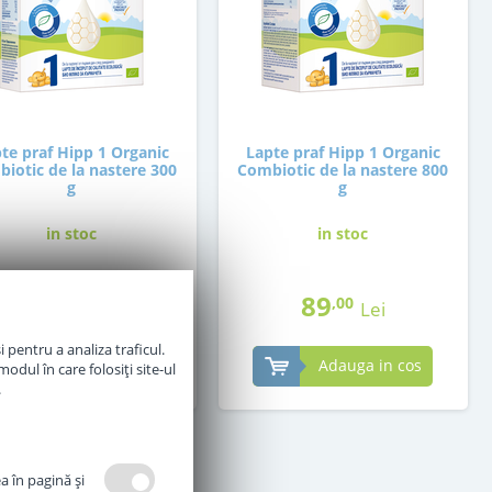
te praf Hipp 1 Organic
Lapte praf Hipp 1 Organic
iotic de la nastere 300
Combiotic de la nastere 800
g
g
in stoc
in stoc
36
89
,50
,00
Lei
Lei
 pentru a analiza traficul.
Adauga in cos
Adauga in cos
odul în care folosiți site-ul
.
a în pagină şi