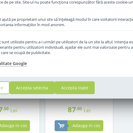
te de pe site. Site-ul nu poate funcţiona corespunzător fără aceste cookie-uri
îi ajută pe proprietarii unui site să înţeleagă modul în care vizitatorii interacţ
aportarea informaţiilor în mod anonim.
unt utilizate pentru a-i urmări pe utilizatori de la un site la altul. Intenţia es
enante pentru utilizatorii individuali, aşadar ele sunt mai valoroase pentru a
ţe care se ocupă de publicitate.
alitate Google
f Hipp 2 Organic
Lapte praf Hipp 2 Organic
e la 6 luni 300 g
Combiotic de la 6 luni 800 g
re
Accepta selectia
Accepta toate
in stoc
in stoc
7
87
,50
,00
Lei
Lei
Adauga in cos
Adauga in cos