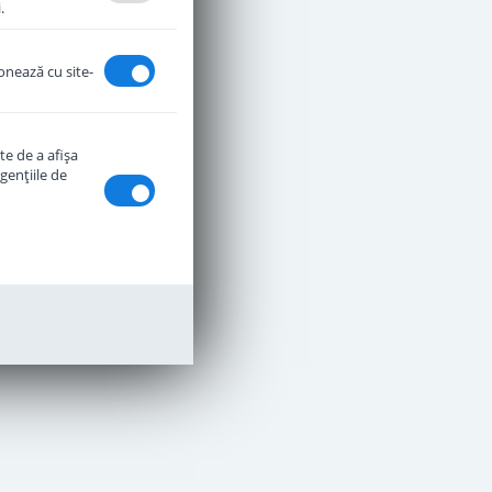
.
ionează cu site-
te de a afişa
genţiile de