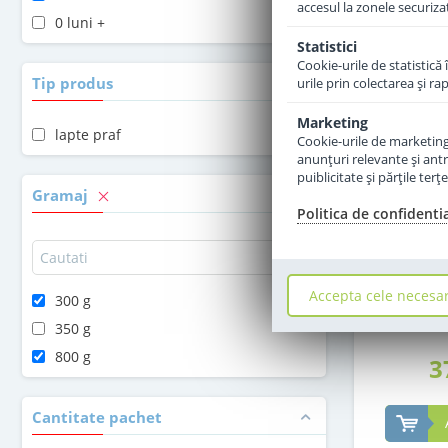
accesul la zonele securiza
0 luni +
Statistici
Cookie-urile de statistică 
Tip produs
urile prin colectarea şi r
Marketing
lapte praf
Cookie-urile de marketing s
anunţuri relevante şi antr
puiblicitate şi părţile ter
Gramaj
Politica de confidenti
Lapte pra
Combiotic d
Accepta cele necesa
300 g
350 g
800 g
3
Cantitate pachet