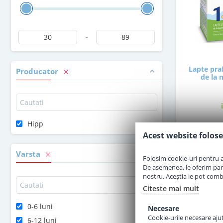
-
Lapte pra
Producator
de la 
Hipp
Acest website folose
3
Varsta
Folosim cookie-uri pentru a 
De asemenea, le oferim parten
nostru. Aceștia le pot combin
Citeste mai mult
0-6 luni
Necesare
Cookie-urile necesare ajută
6-12 luni