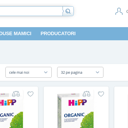
DUSE MAMICI
PRODUCATORI
a
cele mai noi
32 pe pagina