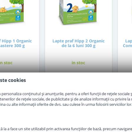
f Hipp 1 Organic
Lapte praf Hipp 2 Organic
Lap
nastere 300 g
de la 6 luni 300 g
Comb
in stoc
in stoc
ste cookies
0
30
,00
,00
Lei
Lei
personaliza conținutul și anunțurile, pentru a oferi funcții de rețele sociale și
Adauga in cos
Adauga in cos
erilor de rețele sociale, de publicitate și de analize informații cu privire la m
a cu alte informații oferite de dvs. sau culese în urma folosirii serviciilor lor
 la a face un site utilizabil prin activarea funcţiilor de bază, precum navigare