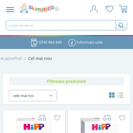
0745 964 449
Informatii utile
eLaptePraf
/
Cel mai nou
Filtreaza produsele
cele mai noi