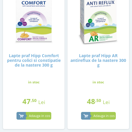
Lapte praf Hipp Comfort
Lapte praf Hipp AR
pentru colici si constipatie
antireflux de la nastere 300
de la nastere 300 g
g
in stoc
in stoc
47
48
,50
,50
Lei
Lei
Adauga in cos
Adauga in cos