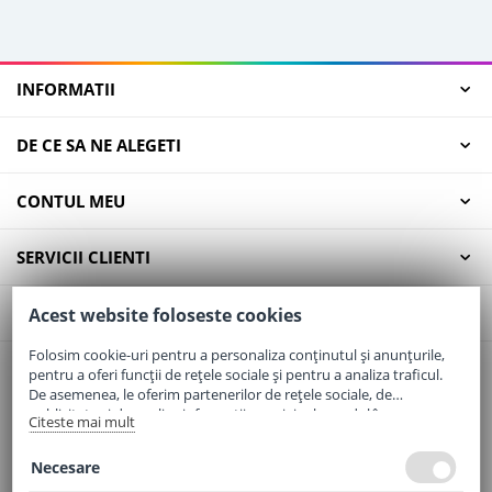
INFORMATII
DE CE SA NE ALEGETI
CONTUL MEU
SERVICII CLIENTI
CONTACT
Acest website foloseste cookies
Folosim cookie-uri pentru a personaliza conținutul și anunțurile,
pentru a oferi funcții de rețele sociale și pentru a analiza traficul.
Email:
office@elaptepraf.ro
De asemenea, le oferim partenerilor de rețele sociale, de
Telefon:
0745-964-449
publicitate și de analize informații cu privire la modul în care
Citeste mai mult
folosiți site-ul nostru. Aceștia le pot combina cu alte informații
Adresa:
Sos. Borsului, Nr. 20, Oradea, Jud. Bihor
oferite de dvs. sau culese în urma folosirii serviciilor lor.
Necesare