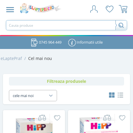
0745 964 449
Informatii utile
eLaptePraf
/
Cel mai nou
Filtreaza produsele
cele mai noi